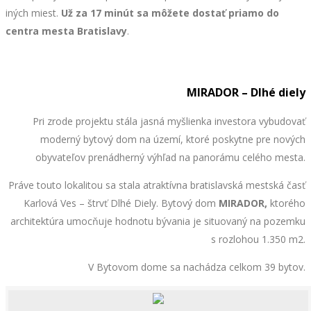
iných miest.
Už za 17 minút
sa môžete dostať priamo do
centra mesta Bratislavy
.
MIRADOR – Dlhé diely
Pri zrode projektu stála jasná myšlienka investora vybudovať
moderný bytový dom na území, ktoré poskytne pre nových
obyvateľov prenádherný výhľad na panorámu celého mesta.
Práve touto lokalitou sa stala atraktívna bratislavská mestská časť
Karlová Ves – štrvť Dlhé Diely. Bytový dom
MIRADOR,
ktorého
architektúra
umocňuje hodnotu bývania je situovaný na pozemku
s rozlohou 1.350 m2.
V Bytovom dome sa nachádza celkom 39 bytov.