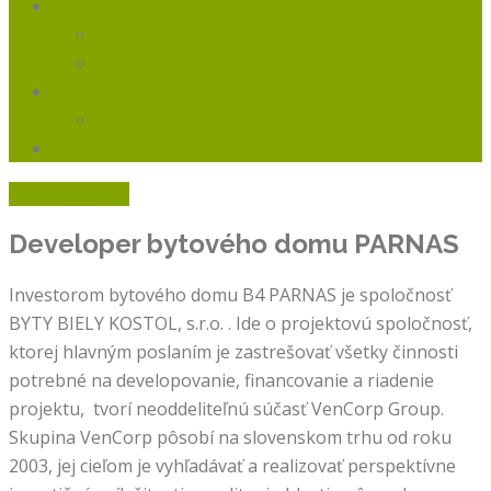
Ponuka Bytov
Štandard vybavenia
Interiér na mieru
Financovanie
Postup predaja
Kontakt
Rýchly kontakt
Developer bytového domu
PARNAS
Investorom bytového domu B4 PARNAS je spoločnosť
BYTY BIELY KOSTOL, s.r.o. . Ide o projektovú spoločnosť,
ktorej hlavným poslaním je zastrešovať všetky činnosti
potrebné na developovanie, financovanie a riadenie
projektu, tvorí neoddeliteľnú súčasť VenCorp Group.
Skupina VenCorp pôsobí na slovenskom trhu od roku
2003, jej cieľom je vyhľadávať a realizovať perspektívne