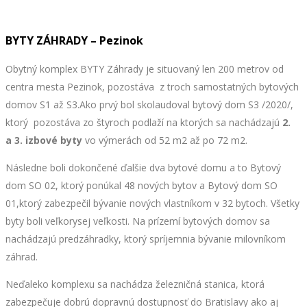
BYTY ZÁHRADY – Pezinok
Obytný komplex BYTY Záhrady je situovaný len 200 metrov od
centra mesta Pezinok, pozostáva z troch samostatných bytových
domov S1 až S3.Ako prvý bol skolaudoval bytový dom S3 /2020/,
ktorý pozostáva zo štyroch podlaží na ktorých sa nachádzajú
2.
a 3. izbové byty
vo výmerách od 52 m2 až po 72 m2.
Následne boli dokončené ďalšie dva bytové domu a to Bytový
dom SO 02, ktorý ponúkal 48 nových bytov a Bytový dom SO
01,ktorý zabezpečil bývanie nových vlastníkom v 32 bytoch. Všetky
byty boli veľkorysej veľkosti. Na prízemí bytových domov sa
nachádzajú predzáhradky, ktorý spríjemnia bývanie milovníkom
záhrad.
Neďaleko komplexu sa nachádza železničná stanica, ktorá
zabezpečuje dobrú dopravnú dostupnosť do Bratislavy ako aj