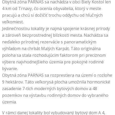
Obytná zóna PARNAS sa nachádza v obci Biely Kostol len
4 km od Trnavy, čo ocenia obyvatelia, ktorý v meste
pracujú a chcú si dožičiť trochu oddychu od hľučných
veľkomiest.
Jedinečnosťou lokality je najmä spojenie krásnej prírody
a zároveň bezprostrednej blízkosti mesta. Nachádza sa
neďaleko prírodnej rezervácie s panoramatickým
výhľadom na chrbát Malých Karpát. Táto originálna
poloha sa stala rozhodujúcim faktorom pri precíznom
výbere najvhodnejšieho územia pre pokojné rodinné
bývanie.
Obytná zóna PARNAS sa rozprestiera na území o rozlohe
9 hektárov. Táto veľkorysá plocha umožnila hormonické
zasadenie 7-tich moderných bytových domov a 48
pozemkov na výstavbu rodinných domov do vybraného
územia.
V rámci danej lokality bol vybudovaný bytový dom A 4,