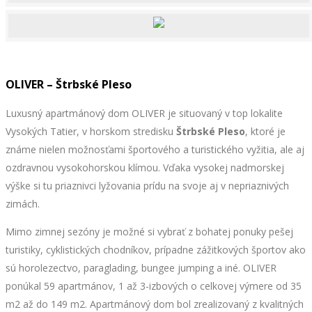
OLIVER – Štrbské Pleso
Luxusný apartmánový dom OLIVER je situovaný v top lokalite
Vysokých Tatier, v horskom stredisku
Štrbské Pleso
, ktoré je
známe nielen možnosťami športového a turistického vyžitia, ale aj
ozdravnou vysokohorskou klímou. Vďaka vysokej nadmorskej
výške si tu priaznivci lyžovania prídu na svoje aj v nepriaznivých
zimách.
Mimo zimnej sezóny je možné si vybrať z bohatej ponuky pešej
turistiky, cyklistických chodníkov, prípadne zážitkových športov ako
sú horolezectvo, paraglading, bungee jumping a iné. OLIVER
ponúkal 59 apartmánov, 1 až 3-izbových o celkovej výmere od 35
m2 až do 149 m2. Apartmánový dom bol zrealizovaný z kvalitných