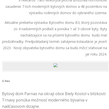
9 hektárov. Táto veľkorysá plocha umožnila hormonické
zasadenie 7-tich moderných bytových domov a 48 pozemkov na
výstavbu rodinných domov do vybraného územia.
Aktuálne prebieha výstavba Bytového domu B3, ktorý pozostáva
zo 4 nadzemných podlaží a ponúka 1 až 3 izbové byty. Byty
nachádzajúce sa na prízemí bytového domu budú mať
predzáhradky. Predpokladaný termín zahájenia kolaudácie je jeseň
2023. Nový obyvatelia bytového domu sa budú môcť sťahovať na
jar roku 2024.
O
Nás
Bytový dom Parnas na okraji obce Biely Kostol v blízkosti
Trnavy ponúka možnosť moderného bývania v
nadčasovom dizajne.