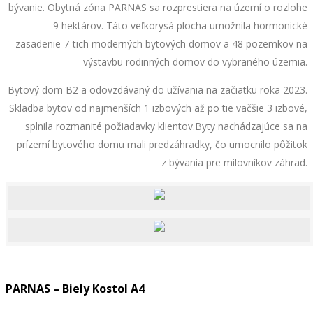
bývanie. Obytná zóna PARNAS sa rozprestiera na území o rozlohe
9 hektárov. Táto veľkorysá plocha umožnila hormonické
zasadenie 7-tich moderných bytových domov a 48 pozemkov na
výstavbu rodinných domov do vybraného územia.
Bytový dom B2 a odovzdávaný do užívania na začiatku roka 2023.
Skladba bytov od najmenších 1 izbových až po tie väčšie 3 izbové,
splnila rozmanité požiadavky klientov.Byty nachádzajúce sa na
prízemí bytového domu mali predzáhradky, čo umocnilo pôžitok
z bývania pre milovníkov záhrad.
PARNAS – Biely Kostol A4