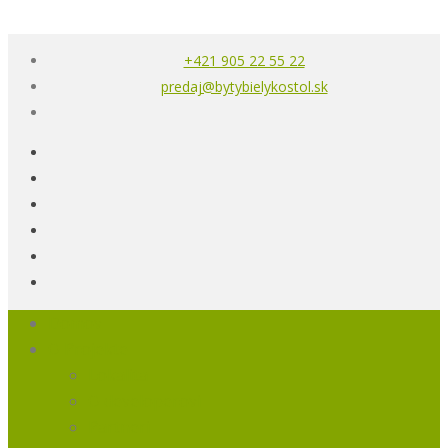
+421 905 22 55 22
predaj@bytybielykostol.sk
Domov
O Projekte
Lokalita
O developerovi
Partneri