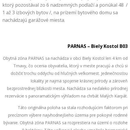
ktorý pozostával zo 6 nadzemných podlaží a ponúkal 48 /
1 až 3 izbových bytov /, na prízemí bytového domu sa
nachádzajú garážové miesta.
PARNAS – Biely Kostol B03
Obytná zóna PARNAS sa nachádza v obci Biely Kostol len 4 km od
Trnavy, čo ocenia obyvatelia, ktorý v meste pracujú a chcú si
dožičiť trochu oddychu od hľučných veľkomiest. Jedinečnosťou
lokality je najmä spojenie krásnej prírody a zároveň
bezprostrednej blízkosti mesta. Nachádza sa neďaleko prírodnej
rezervácie s panoramatickým výhľadom na chrbát Malých Karpát.
Táto originálna poloha sa stala rozhodujúcim faktorom pri
precíznom výbere najvhodnejšieho územia pre pokojné rodinné
bývanie. Obytná zóna PARNAS sa rozprestiera na území o rozlohe