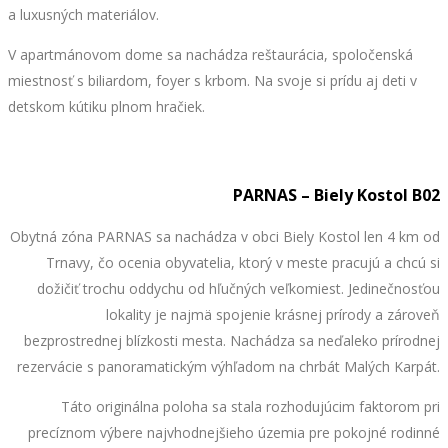
a luxusných materiálov.
V apartmánovom dome sa nachádza reštaurácia, spoločenská
miestnosť s biliardom, foyer s krbom. Na svoje si prídu aj deti v
detskom kútiku plnom hračiek.
PARNAS – Biely Kostol B02
Obytná zóna PARNAS sa nachádza v obci Biely Kostol len 4 km od
Trnavy, čo ocenia obyvatelia, ktorý v meste pracujú a chcú si
dožičiť trochu oddychu od hľučných veľkomiest. Jedinečnosťou
lokality je najmä spojenie krásnej prírody a zároveň
bezprostrednej blízkosti mesta. Nachádza sa neďaleko prírodnej
rezervácie s panoramatickým výhľadom na chrbát Malých Karpát.
Táto originálna poloha sa stala rozhodujúcim faktorom pri
precíznom výbere najvhodnejšieho územia pre pokojné rodinné