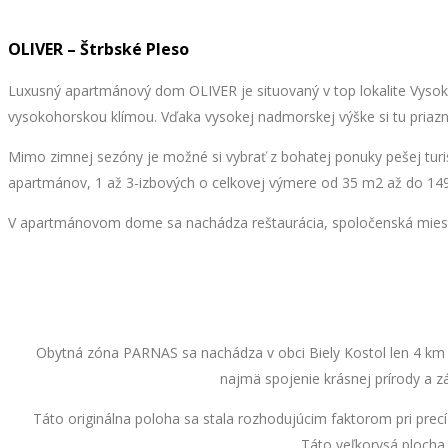
OLIVER – Štrbské Pleso
Luxusný apartmánový dom OLIVER je situovaný v top lokalite Vysok
vysokohorskou klímou. Vďaka vysokej nadmorskej výške si tu priazniv
Mimo zimnej sezóny je možné si vybrať z bohatej ponuky pešej turis
apartmánov, 1 až 3-izbových o celkovej výmere od 35 m2 až do 149
V apartmánovom dome sa nachádza reštaurácia, spoločenská miestnos
Obytná zóna PARNAS sa nachádza v obci Biely Kostol len 4 km od
najmä spojenie krásnej prírody a 
Táto originálna poloha sa stala rozhodujúcim faktorom pri pre
Táto veľkorysá ploch