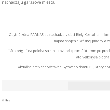
nachádzajú garážové miesta.
Obytná zóna PARNAS sa nachádza v obci Biely Kostol len 4 km od
najmä spojenie krásnej prírody a 
Táto originálna poloha sa stala rozhodujúcim faktorom pri pre
Táto veľkorysá ploch
Aktuálne prebieha výstavba Bytového domu B3, ktorý poz
O
Nás