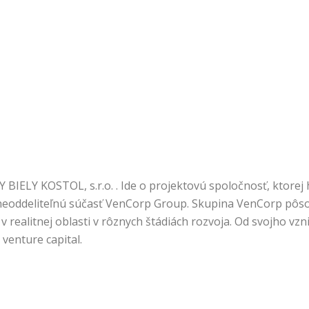
ELY KOSTOL, s.r.o. . Ide o projektovú spoločnosť, ktorej 
 neoddeliteľnú súčasť VenCorp Group. Skupina VenCorp pôsob
 v realitnej oblasti v rôznych štádiách rozvoja. Od svojho vz
venture capital.