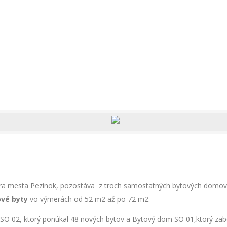
ra mesta Pezinok, pozostáva z troch samostatných bytových domov S
bové byty
vo výmerách od 52 m2 až po 72 m2.
O 02, ktorý ponúkal 48 nových bytov a Bytový dom SO 01,ktorý zabezp