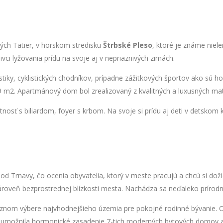
ých Tatier, v horskom stredisku
Štrbské Pleso
, ktoré je známe niel
ci lyžovania prídu na svoje aj v nepriaznivých zimách.
tiky, cyklistických chodníkov, prípadne zážitkových športov ako sú h
 m2. Apartmánový dom bol zrealizovaný z kvalitných a luxusných mat
ť s biliardom, foyer s krbom. Na svoje si prídu aj deti v detskom k
 Trnavy, čo ocenia obyvatelia, ktorý v meste pracujú a chcú si dožič
zároveň bezprostrednej blízkosti mesta. Nachádza sa neďaleko príro
cíznom výbere najvhodnejšieho územia pre pokojné rodinné bývanie. 
a umožnila hormonické zasadenie 7-tich moderných bytových domov