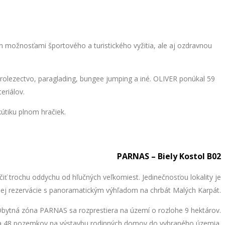
en možnosťami športového a turistického vyžitia, ale aj ozdravnou
orolezectvo, paraglading, bungee jumping a iné. OLIVER ponúkal 59
eriálov.
útiku plnom hračiek.
PARNAS – Biely Kostol B02
iť trochu oddychu od hľučných veľkomiest. Jedinečnosťou lokality je
dnej rezervácie s panoramatickým výhľadom na chrbát Malých Karpát.
Obytná zóna PARNAS sa rozprestiera na území o rozlohe 9 hektárov.
 a 48 pozemkov na výstavbu rodinných domov do vybraného územia.