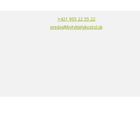
+421 905 22 55 22
predaj@bytybielykostol.sk