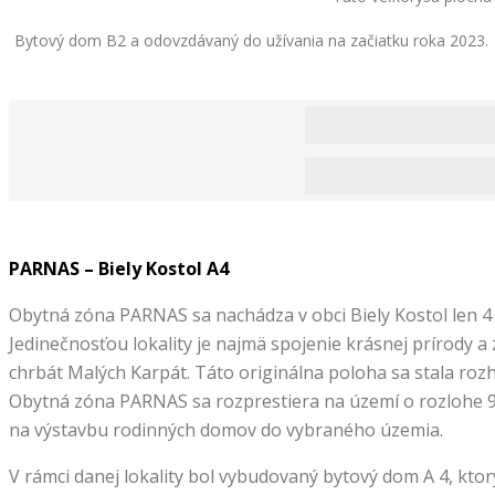
Bytový dom B2 a odovzdávaný do užívania na začiatku roka 2023. Sk
PARNAS – Biely Kostol A4
Obytná zóna PARNAS sa nachádza v obci Biely Kostol len 4 
Jedinečnosťou lokality je najmä spojenie krásnej prírody
chrbát Malých Karpát. Táto originálna poloha sa stala ro
Obytná zóna PARNAS sa rozprestiera na území o rozlohe 
na výstavbu rodinných domov do vybraného územia.
V rámci danej lokality bol vybudovaný bytový dom A 4, kto