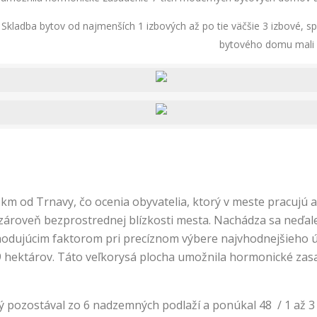
ladba bytov od najmenších 1 izbových až po tie väčšie 3 izbové, spl
bytového domu mali p
km od Trnavy, čo ocenia obyvatelia, ktorý v meste pracujú a
 a zároveň bezprostrednej blízkosti mesta. Nachádza sa neď
zhodujúcim faktorom pri precíznom výbere najvhodnejšieho 
9 hektárov. Táto veľkorysá plocha umožnila hormonické za
rý pozostával zo 6 nadzemných podlaží a ponúkal 48 / 1 až 3