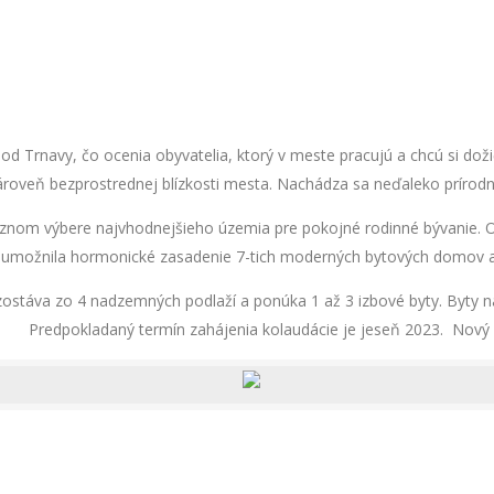
 Trnavy, čo ocenia obyvatelia, ktorý v meste pracujú a chcú si dožič
zároveň bezprostrednej blízkosti mesta. Nachádza sa neďaleko príro
cíznom výbere najvhodnejšieho územia pre pokojné rodinné bývanie. 
a umožnila hormonické zasadenie 7-tich moderných bytových domov
ostáva zo 4 nadzemných podlaží a ponúka 1 až 3 izbové byty. Byty
Predpokladaný termín zahájenia kolaudácie je jeseň 2023. Nový