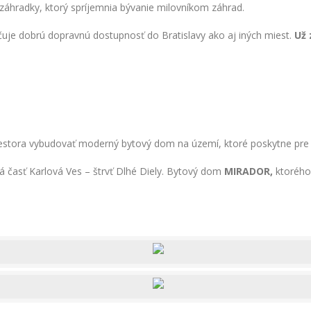
záhradky, ktorý spríjemnia bývanie milovníkom záhrad.
uje dobrú dopravnú dostupnosť do Bratislavy ako aj iných miest.
Už 
investora vybudovať moderný bytový dom na území, ktoré poskytne p
ká časť Karlová Ves – štrvť Dlhé Diely. Bytový dom
MIRADOR,
ktorého