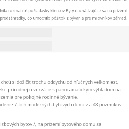
nila rozmanité požiadavky klientov.Byty nachádzajúce sa na prízemí
redzáhradky, čo umocnilo pôžitok z bývania pre milovníkov záhrad.
 chcú si dožičiť trochu oddychu od hľučných veľkomiest.
aleko prírodnej rezervácie s panoramatickým výhľadom na
územia pre pokojné rodinné bývanie.
sadenie 7-tich moderných bytových domov a 48 pozemkov
 izbových bytov /, na prízemí bytového domu sa