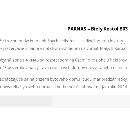
PARNAS – Biely Kostol B03
iť trochu oddychu od hľučných veľkomiest. Jedinečnosťou lokality je
dnej rezervácie s panoramatickým výhľadom na chrbát Malých Karpát.
Obytná zóna PARNAS sa rozprestiera na území o rozlohe 9 hektárov.
 a 48 pozemkov na výstavbu rodinných domov do vybraného územia.
 nachádzajúce sa na prízemí bytového domu budú mať predzáhradky.
 obyvatelia bytového domu sa budú môcť sťahovať na jar roku 2024.