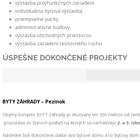
výstavba polyfunkčných zariadení
individuálna bytová výstavba
priemyselné parky
administratívne budovy
výstavba obchodných priestorov
výstavba zariadení cestovného ruchu
ÚSPEŠNE DOKONČENÉ
PROJEKTY
BYTY ZÁHRADY – Pezinok
Obytný komplex BYTY Záhrady je situovaný len 200 metrov od cent
pozostáva zo štyroch podlaží na ktorých sa nachádzajú
2. a 3. iz
Následne boli dokončené ďalšie dva bytové domu a to Bytový dom S