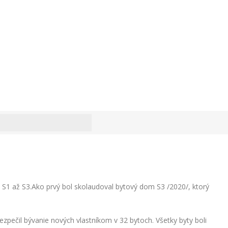
1 až S3.Ako prvý bol skolaudoval bytový dom S3 /2020/, ktorý
ečil bývanie nových vlastníkom v 32 bytoch. Všetky byty boli