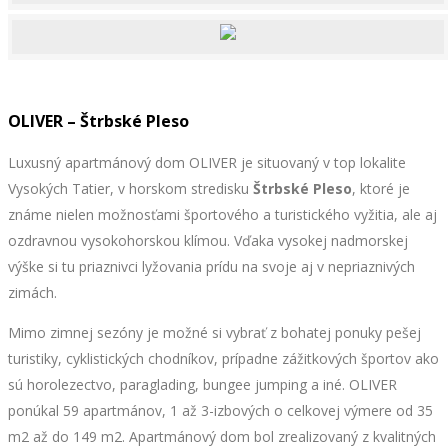
OLIVER – Štrbské Pleso
Luxusný apartmánový dom OLIVER je situovaný v top lokalite
Vysokých Tatier, v horskom stredisku
Štrbské Pleso
, ktoré je
známe nielen možnosťami športového a turistického vyžitia, ale aj
ozdravnou vysokohorskou klímou. Vďaka vysokej nadmorskej
výške si tu priaznivci lyžovania prídu na svoje aj v nepriaznivých
zimách.
Mimo zimnej sezóny je možné si vybrať z bohatej ponuky pešej
turistiky, cyklistických chodníkov, prípadne zážitkových športov ako
sú horolezectvo, paraglading, bungee jumping a iné. OLIVER
ponúkal 59 apartmánov, 1 až 3-izbových o celkovej výmere od 35
m2 až do 149 m2. Apartmánový dom bol zrealizovaný z kvalitných