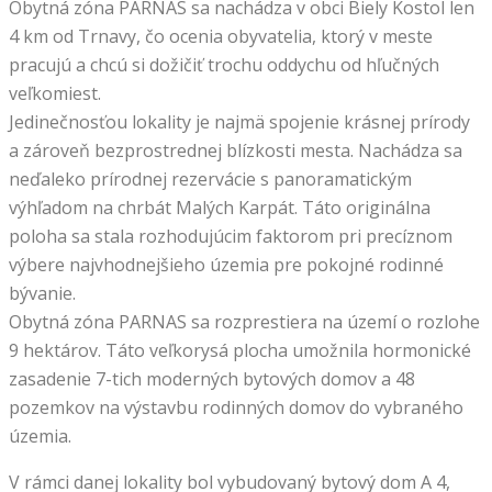
Obytná zóna PARNAS sa nachádza v obci Biely Kostol len
4 km od Trnavy, čo ocenia obyvatelia, ktorý v meste
pracujú a chcú si dožičiť trochu oddychu od hľučných
veľkomiest.
Jedinečnosťou lokality je najmä spojenie krásnej prírody
a zároveň bezprostrednej blízkosti mesta. Nachádza sa
neďaleko prírodnej rezervácie s panoramatickým
výhľadom na chrbát Malých Karpát. Táto originálna
poloha sa stala rozhodujúcim faktorom pri precíznom
výbere najvhodnejšieho územia pre pokojné rodinné
bývanie.
Obytná zóna PARNAS sa rozprestiera na území o rozlohe
9 hektárov. Táto veľkorysá plocha umožnila hormonické
zasadenie 7-tich moderných bytových domov a 48
pozemkov na výstavbu rodinných domov do vybraného
územia.
V rámci danej lokality bol vybudovaný bytový dom A 4,