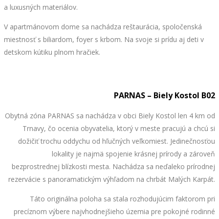
a luxusných materiálov.
V apartmánovom dome sa nachádza reštaurácia, spoločenská
miestnosť s biliardom, foyer s krbom. Na svoje si prídu aj deti v
detskom kútiku plnom hračiek.
PARNAS – Biely Kostol B02
Obytná zóna PARNAS sa nachádza v obci Biely Kostol len 4 km od
Trnavy, čo ocenia obyvatelia, ktorý v meste pracujú a chcú si
dožičiť trochu oddychu od hľučných veľkomiest. Jedinečnosťou
lokality je najmä spojenie krásnej prírody a zároveň
bezprostrednej blízkosti mesta. Nachádza sa neďaleko prírodnej
rezervácie s panoramatickým výhľadom na chrbát Malých Karpát.
Táto originálna poloha sa stala rozhodujúcim faktorom pri
precíznom výbere najvhodnejšieho územia pre pokojné rodinné