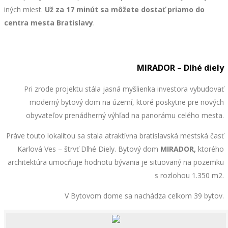
iných miest.
Už za 17 minút
sa môžete dostať priamo do
centra mesta Bratislavy
.
MIRADOR – Dlhé diely
Pri zrode projektu stála jasná myšlienka investora vybudovať
moderný bytový dom na území, ktoré poskytne pre nových
obyvateľov prenádherný výhľad na panorámu celého mesta.
Práve touto lokalitou sa stala atraktívna bratislavská mestská časť
Karlová Ves – štrvť Dlhé Diely. Bytový dom
MIRADOR,
ktorého
architektúra
umocňuje hodnotu bývania je situovaný na pozemku
s rozlohou 1.350 m2.
V Bytovom dome sa nachádza celkom 39 bytov.