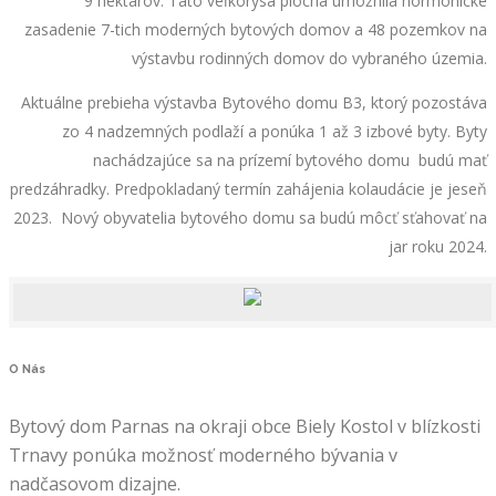
9 hektárov. Táto veľkorysá plocha umožnila hormonické
zasadenie 7-tich moderných bytových domov a 48 pozemkov na
výstavbu rodinných domov do vybraného územia.
Aktuálne prebieha výstavba Bytového domu B3, ktorý pozostáva
zo 4 nadzemných podlaží a ponúka 1 až 3 izbové byty. Byty
nachádzajúce sa na prízemí bytového domu budú mať
predzáhradky. Predpokladaný termín zahájenia kolaudácie je jeseň
2023. Nový obyvatelia bytového domu sa budú môcť sťahovať na
jar roku 2024.
O
Nás
Bytový dom Parnas na okraji obce Biely Kostol v blízkosti
Trnavy ponúka možnosť moderného bývania v
nadčasovom dizajne.