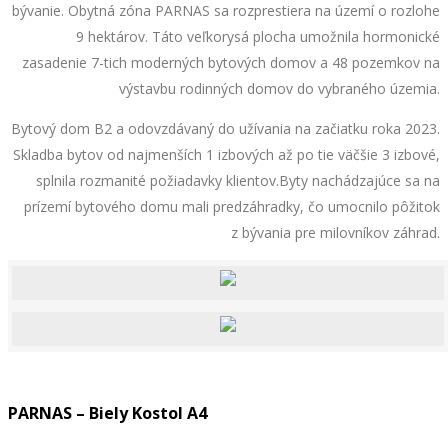
bývanie. Obytná zóna PARNAS sa rozprestiera na území o rozlohe
9 hektárov. Táto veľkorysá plocha umožnila hormonické
zasadenie 7-tich moderných bytových domov a 48 pozemkov na
výstavbu rodinných domov do vybraného územia.
Bytový dom B2 a odovzdávaný do užívania na začiatku roka 2023.
Skladba bytov od najmenších 1 izbových až po tie väčšie 3 izbové,
splnila rozmanité požiadavky klientov.Byty nachádzajúce sa na
prízemí bytového domu mali predzáhradky, čo umocnilo pôžitok
z bývania pre milovníkov záhrad.
PARNAS – Biely Kostol A4