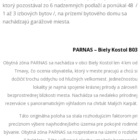
ktorý pozostával zo 6 nadzemných podlaží a ponúkal 48 /
1 až 3 izbových bytov /, na prízemí bytového domu sa
nachádzajú garážové miesta.
PARNAS – Biely Kostol B03
Obytná zóna PARNAS sa nachádza v obci Biely Kostol len 4 km od
Trnavy, čo ocenia obyvatelia, ktorý v meste pracujú a chcú si
dožičiť trochu oddychu od hľučných veľkomiest. Jedinečnosťou
lokality je najmä spojenie krásnej prírody a zároveň
bezprostrednej blízkosti mesta. Nachádza sa neďaleko prírodnej
rezervácie s panoramatickým výhľadom na chrbát Malých Karpát.
Táto originálna poloha sa stala rozhodujúcim faktorom pri
precíznom výbere najvhodnejšieho územia pre pokojné rodinné
bývanie. Obytná zóna PARNAS sa rozprestiera na území o rozlohe