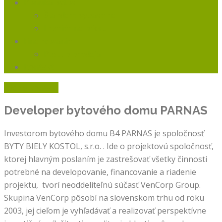
Ponuka Bytov
Štandard vybavenia
Interiér na mieru
Financovanie
Postup predaja
Kontakt
Rýchly kontakt
Developer bytového domu
PARNAS
Investorom bytového domu B4 PARNAS je spoločnosť
BYTY BIELY KOSTOL, s.r.o. . Ide o projektovú spoločnosť,
ktorej hlavným poslaním je zastrešovať všetky činnosti
potrebné na developovanie, financovanie a riadenie
projektu, tvorí neoddeliteľnú súčasť VenCorp Group.
Skupina VenCorp pôsobí na slovenskom trhu od roku
2003, jej cieľom je vyhľadávať a realizovať perspektívne