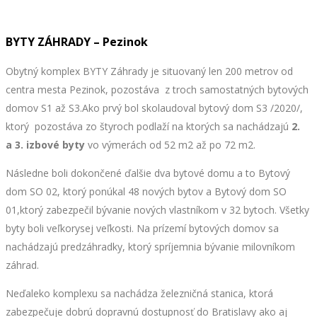
BYTY ZÁHRADY – Pezinok
Obytný komplex BYTY Záhrady je situovaný len 200 metrov od
centra mesta Pezinok, pozostáva z troch samostatných bytových
domov S1 až S3.Ako prvý bol skolaudoval bytový dom S3 /2020/,
ktorý pozostáva zo štyroch podlaží na ktorých sa nachádzajú
2.
a 3. izbové byty
vo výmerách od 52 m2 až po 72 m2.
Následne boli dokončené ďalšie dva bytové domu a to Bytový
dom SO 02, ktorý ponúkal 48 nových bytov a Bytový dom SO
01,ktorý zabezpečil bývanie nových vlastníkom v 32 bytoch. Všetky
byty boli veľkorysej veľkosti. Na prízemí bytových domov sa
nachádzajú predzáhradky, ktorý spríjemnia bývanie milovníkom
záhrad.
Neďaleko komplexu sa nachádza železničná stanica, ktorá
zabezpečuje dobrú dopravnú dostupnosť do Bratislavy ako aj