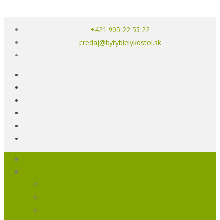
+421 905 22 55 22
predaj@bytybielykostol.sk
Domov
O Projekte
Lokalita
O developerovi
Partneri