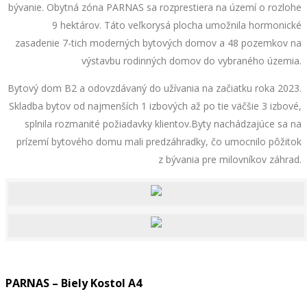
bývanie. Obytná zóna PARNAS sa rozprestiera na území o rozlohe
9 hektárov. Táto veľkorysá plocha umožnila hormonické
zasadenie 7-tich moderných bytových domov a 48 pozemkov na
výstavbu rodinných domov do vybraného územia.
Bytový dom B2 a odovzdávaný do užívania na začiatku roka 2023.
Skladba bytov od najmenších 1 izbových až po tie väčšie 3 izbové,
splnila rozmanité požiadavky klientov.Byty nachádzajúce sa na
prízemí bytového domu mali predzáhradky, čo umocnilo pôžitok
z bývania pre milovníkov záhrad.
PARNAS – Biely Kostol A4