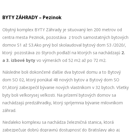
BYTY ZÁHRADY – Pezinok
Obytný komplex BYTY Záhrady je situovaný len 200 metrov od
centra mesta Pezinok, pozostáva z troch samostatných bytových
domov S1 až S3.Ako prvý bol skolaudoval bytový dom S3 /2020/,
ktorý pozostáva zo štyroch podlaží na ktorých sa nachádzajú
2.
a 3. izbové byty
vo výmerách od 52 m2 až po 72 m2.
Následne boli dokončené ďalšie dva bytové domu a to Bytový
dom SO 02, ktorý ponúkal 48 nových bytov a Bytový dom SO
01,ktorý zabezpečil bývanie nových vlastníkom v 32 bytoch. Všetky
byty boli veľkorysej veľkosti. Na prízemí bytových domov sa
nachádzajú predzáhradky, ktorý spríjemnia bývanie milovníkom
záhrad.
Neďaleko komplexu sa nachádza železničná stanica, ktorá
zabezpečuje dobrú dopravnú dostupnosť do Bratislavy ako aj