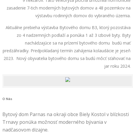
9 hektárov. Táto veľkorysá plocha umožnila hormonické
zasadenie 7-tich moderných bytových domov a 48 pozemkov na
výstavbu rodinných domov do vybraného územia.
Aktuálne prebieha výstavba Bytového domu B3, ktorý pozostáva
zo 4 nadzemných podlaží a ponúka 1 až 3 izbové byty. Byty
nachádzajúce sa na prízemí bytového domu budú mať
predzáhradky. Predpokladaný termín zahájenia kolaudácie je jeseň
2023. Nový obyvatelia bytového domu sa budú môcť sťahovať na
jar roku 2024.
O
Nás
Bytový dom Parnas na okraji obce Biely Kostol v blízkosti
Trnavy ponúka možnosť moderného bývania v
nadčasovom dizajne.