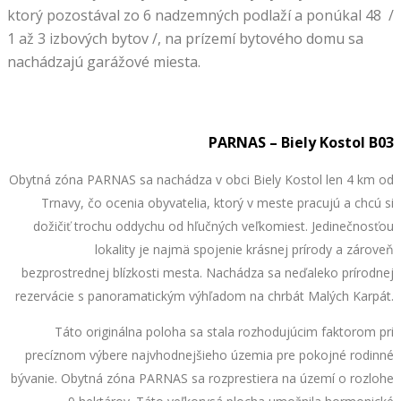
ktorý pozostával zo 6 nadzemných podlaží a ponúkal 48 /
1 až 3 izbových bytov /, na prízemí bytového domu sa
nachádzajú garážové miesta.
PARNAS – Biely Kostol B03
Obytná zóna PARNAS sa nachádza v obci Biely Kostol len 4 km od
Trnavy, čo ocenia obyvatelia, ktorý v meste pracujú a chcú si
dožičiť trochu oddychu od hľučných veľkomiest. Jedinečnosťou
lokality je najmä spojenie krásnej prírody a zároveň
bezprostrednej blízkosti mesta. Nachádza sa neďaleko prírodnej
rezervácie s panoramatickým výhľadom na chrbát Malých Karpát.
Táto originálna poloha sa stala rozhodujúcim faktorom pri
precíznom výbere najvhodnejšieho územia pre pokojné rodinné
bývanie. Obytná zóna PARNAS sa rozprestiera na území o rozlohe