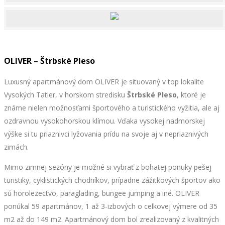
OLIVER – Štrbské Pleso
Luxusný apartmánový dom OLIVER je situovaný v top lokalite
Vysokých Tatier, v horskom stredisku
Štrbské Pleso
, ktoré je
známe nielen možnosťami športového a turistického vyžitia, ale aj
ozdravnou vysokohorskou klímou. Vďaka vysokej nadmorskej
výške si tu priaznivci lyžovania prídu na svoje aj v nepriaznivých
zimách.
Mimo zimnej sezóny je možné si vybrať z bohatej ponuky pešej
turistiky, cyklistických chodníkov, prípadne zážitkových športov ako
sú horolezectvo, paraglading, bungee jumping a iné. OLIVER
ponúkal 59 apartmánov, 1 až 3-izbových o celkovej výmere od 35
m2 až do 149 m2. Apartmánový dom bol zrealizovaný z kvalitných