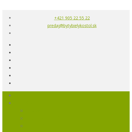
+421 905 22 55 22
predaj@bytybielykostol.sk
Domov
O Projekte
Lokalita
O developerovi
Partneri