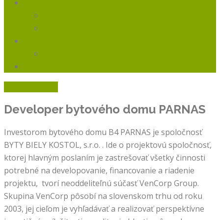
Ponuka Bytov
Štandard vybavenia
Interiér na mieru
Financovanie
Postup predaja
Kontakt
Rýchly kontakt
Developer bytového domu
PARNAS
Investorom bytového domu B4 PARNAS je spoločnosť
BYTY BIELY KOSTOL, s.r.o. . Ide o projektovú spoločnosť,
ktorej hlavným poslaním je zastrešovať všetky činnosti
potrebné na developovanie, financovanie a riadenie
projektu, tvorí neoddeliteľnú súčasť VenCorp Group.
Skupina VenCorp pôsobí na slovenskom trhu od roku
2003, jej cieľom je vyhľadávať a realizovať perspektívne