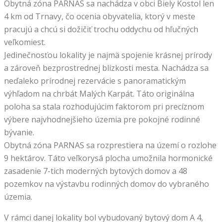
Obytná zóna PARNAS sa nachádza v obci Biely Kostol len
4 km od Trnavy, čo ocenia obyvatelia, ktorý v meste
pracujú a chcú si dožičiť trochu oddychu od hľučných
veľkomiest.
Jedinečnosťou lokality je najmä spojenie krásnej prírody
a zároveň bezprostrednej blízkosti mesta. Nachádza sa
neďaleko prírodnej rezervácie s panoramatickým
výhľadom na chrbát Malých Karpát. Táto originálna
poloha sa stala rozhodujúcim faktorom pri precíznom
výbere najvhodnejšieho územia pre pokojné rodinné
bývanie.
Obytná zóna PARNAS sa rozprestiera na území o rozlohe
9 hektárov. Táto veľkorysá plocha umožnila hormonické
zasadenie 7-tich moderných bytových domov a 48
pozemkov na výstavbu rodinných domov do vybraného
územia.
V rámci danej lokality bol vybudovaný bytový dom A 4,