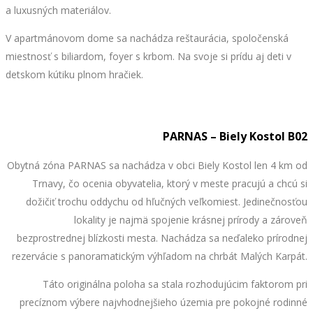
a luxusných materiálov.
V apartmánovom dome sa nachádza reštaurácia, spoločenská
miestnosť s biliardom, foyer s krbom. Na svoje si prídu aj deti v
detskom kútiku plnom hračiek.
PARNAS – Biely Kostol B02
Obytná zóna PARNAS sa nachádza v obci Biely Kostol len 4 km od
Trnavy, čo ocenia obyvatelia, ktorý v meste pracujú a chcú si
dožičiť trochu oddychu od hľučných veľkomiest. Jedinečnosťou
lokality je najmä spojenie krásnej prírody a zároveň
bezprostrednej blízkosti mesta. Nachádza sa neďaleko prírodnej
rezervácie s panoramatickým výhľadom na chrbát Malých Karpát.
Táto originálna poloha sa stala rozhodujúcim faktorom pri
precíznom výbere najvhodnejšieho územia pre pokojné rodinné