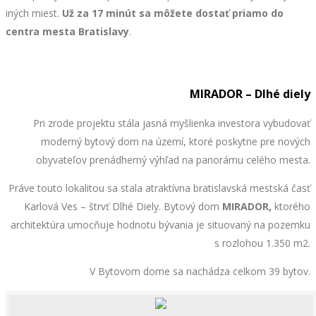
iných miest.
Už za 17 minút
sa môžete dostať priamo do
centra mesta Bratislavy
.
MIRADOR – Dlhé diely
Pri zrode projektu stála jasná myšlienka investora vybudovať
moderný bytový dom na území, ktoré poskytne pre nových
obyvateľov prenádherný výhľad na panorámu celého mesta.
Práve touto lokalitou sa stala atraktívna bratislavská mestská časť
Karlová Ves – štrvť Dlhé Diely. Bytový dom
MIRADOR,
ktorého
architektúra
umocňuje hodnotu bývania je situovaný na pozemku
s rozlohou 1.350 m2.
V Bytovom dome sa nachádza celkom 39 bytov.