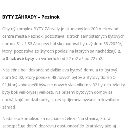
BYTY ZÁHRADY – Pezinok
Obytný komplex BYTY Záhrady je situovaný len 200 metrov od
centra mesta Pezinok, pozostáva z troch samostatných bytových
domov S1 až S3.Ako prvý bol skolaudoval bytový dom S3 /2020/,
ktorý pozostáva zo štyroch podlaží na ktorých sa nachádzajú
2.
a 3. izbové byty
vo výmerách od 52 m2 až po 72 m2.
Následne boli dokončené ďalšie dva bytové domu a to Bytový
dom SO 02, ktorý ponúkal 48 nových bytov a Bytový dom SO
01,ktorý zabezpečil bývanie nových vlastníkom v 32 bytoch. Všetky
byty boli veľkorysej veľkosti. Na prízemí bytových domov sa
nachádzajú predzáhradky, ktorý spríjemnia bývanie milovníkom
záhrad.
Neďaleko komplexu sa nachádza železničná stanica, ktorá
zabezpečuje dobrú dopravnú dostupnosť do Bratislavy ako aj