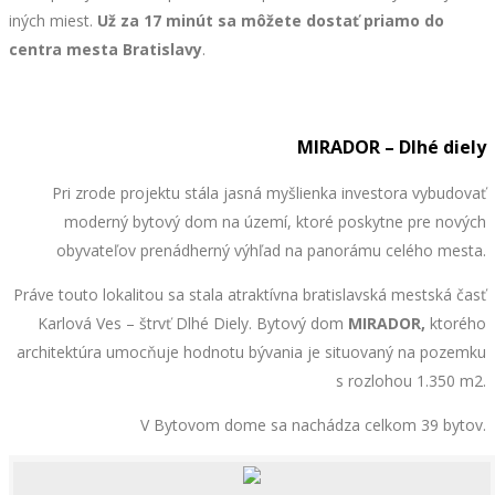
iných miest.
Už za 17 minút
sa môžete dostať priamo do
centra mesta Bratislavy
.
MIRADOR – Dlhé diely
Pri zrode projektu stála jasná myšlienka investora vybudovať
moderný bytový dom na území, ktoré poskytne pre nových
obyvateľov prenádherný výhľad na panorámu celého mesta.
Práve touto lokalitou sa stala atraktívna bratislavská mestská časť
Karlová Ves – štrvť Dlhé Diely. Bytový dom
MIRADOR,
ktorého
architektúra
umocňuje hodnotu bývania je situovaný na pozemku
s rozlohou 1.350 m2.
V Bytovom dome sa nachádza celkom 39 bytov.