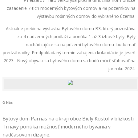
9 hektárov. Táto veľkorysá plocha umožnila hormonické
zasadenie 7-tich moderných bytových domov a 48 pozemkov na
výstavbu rodinných domov do vybraného územia.
Aktuálne prebieha výstavba Bytového domu B3, ktorý pozostáva
zo 4 nadzemných podlaží a ponúka 1 až 3 izbové byty. Byty
nachádzajúce sa na prízemí bytového domu budú mať
predzáhradky. Predpokladaný termín zahájenia kolaudácie je jeseň
2023. Nový obyvatelia bytového domu sa budú môcť sťahovať na
jar roku 2024.
O
Nás
Bytový dom Parnas na okraji obce Biely Kostol v blízkosti
Trnavy ponúka možnosť moderného bývania v
nadčasovom dizajne.