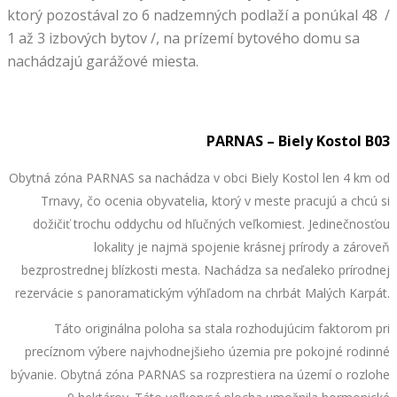
ktorý pozostával zo 6 nadzemných podlaží a ponúkal 48 /
1 až 3 izbových bytov /, na prízemí bytového domu sa
nachádzajú garážové miesta.
PARNAS – Biely Kostol B03
Obytná zóna PARNAS sa nachádza v obci Biely Kostol len 4 km od
Trnavy, čo ocenia obyvatelia, ktorý v meste pracujú a chcú si
dožičiť trochu oddychu od hľučných veľkomiest. Jedinečnosťou
lokality je najmä spojenie krásnej prírody a zároveň
bezprostrednej blízkosti mesta. Nachádza sa neďaleko prírodnej
rezervácie s panoramatickým výhľadom na chrbát Malých Karpát.
Táto originálna poloha sa stala rozhodujúcim faktorom pri
precíznom výbere najvhodnejšieho územia pre pokojné rodinné
bývanie. Obytná zóna PARNAS sa rozprestiera na území o rozlohe