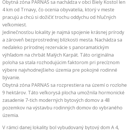
Obytná zóna PARNAS sa nachádza v obci Biely Kostol len
4 km od Trnavy, čo ocenia obyvatelia, ktorý v meste
pracujú a chcú si dožičiť trochu oddychu od hľučných
veľkomiest.
Jedinečnosťou lokality je najmä spojenie krásnej prírody
a zároveň bezprostrednej blízkosti mesta. Nachádza sa
neďaleko prírodnej rezervácie s panoramatickým
výhľadom na chrbát Malých Karpát. Táto originálna
poloha sa stala rozhodujúcim faktorom pri precíznom
výbere najvhodnejšieho územia pre pokojné rodinné
bývanie.
Obytná zóna PARNAS sa rozprestiera na území o rozlohe
9 hektárov. Táto veľkorysá plocha umožnila hormonické
zasadenie 7-tich moderných bytových domov a 48
pozemkov na výstavbu rodinných domov do vybraného
územia.
V rámci danej lokality bol vybudovaný bytový dom A 4,