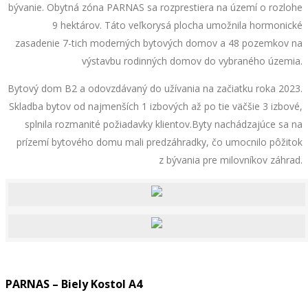
bývanie. Obytná zóna PARNAS sa rozprestiera na území o rozlohe
9 hektárov. Táto veľkorysá plocha umožnila hormonické
zasadenie 7-tich moderných bytových domov a 48 pozemkov na
výstavbu rodinných domov do vybraného územia.
Bytový dom B2 a odovzdávaný do užívania na začiatku roka 2023.
Skladba bytov od najmenších 1 izbových až po tie väčšie 3 izbové,
splnila rozmanité požiadavky klientov.Byty nachádzajúce sa na
prízemí bytového domu mali predzáhradky, čo umocnilo pôžitok
z bývania pre milovníkov záhrad.
PARNAS – Biely Kostol A4