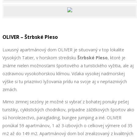
OLIVER – Štrbské Pleso
Luxusný apartmánový dom OLIVER je situovaný v top lokalite
Vysokých Tatier, v horskom stredisku
Štrbské Pleso
, ktoré je
známe nielen možnosťami športového a turistického vyžitia, ale aj
ozdravnou vysokohorskou klímou. Vďaka vysokej nadmorskej
výške si tu priaznivci lyžovania prídu na svoje aj v nepriaznivých
zimách.
Mimo zimnej sezóny je možné si vybrať z bohatej ponuky pešej
turistiky, cyklistických chodníkov, prípadne zážitkových športov ako
sú horolezectvo, paraglading, bungee jumping a iné. OLIVER
ponúkal 59 apartmánov, 1 až 3-izbových o celkovej výmere od 35
m2 až do 149 m2. Apartmánový dom bol zrealizovaný z kvalitných