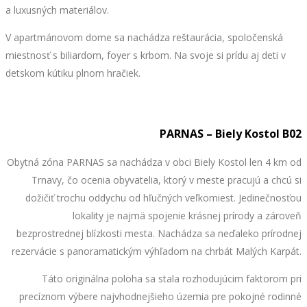
a luxusných materiálov.
V apartmánovom dome sa nachádza reštaurácia, spoločenská
miestnosť s biliardom, foyer s krbom. Na svoje si prídu aj deti v
detskom kútiku plnom hračiek.
PARNAS – Biely Kostol B02
Obytná zóna PARNAS sa nachádza v obci Biely Kostol len 4 km od
Trnavy, čo ocenia obyvatelia, ktorý v meste pracujú a chcú si
dožičiť trochu oddychu od hľučných veľkomiest. Jedinečnosťou
lokality je najmä spojenie krásnej prírody a zároveň
bezprostrednej blízkosti mesta. Nachádza sa neďaleko prírodnej
rezervácie s panoramatickým výhľadom na chrbát Malých Karpát.
Táto originálna poloha sa stala rozhodujúcim faktorom pri
precíznom výbere najvhodnejšieho územia pre pokojné rodinné