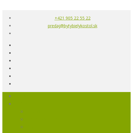
+421 905 22 55 22
predaj@bytybielykostol.sk
Domov
O Projekte
Lokalita
O developerovi
Partneri