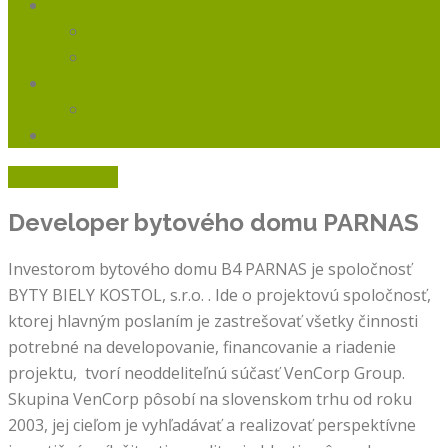
Ponuka Bytov
Štandard vybavenia
Interiér na mieru
Financovanie
Postup predaja
Kontakt
Rýchly kontakt
Developer bytového domu
PARNAS
Investorom bytového domu B4 PARNAS je spoločnosť
BYTY BIELY KOSTOL, s.r.o. . Ide o projektovú spoločnosť,
ktorej hlavným poslaním je zastrešovať všetky činnosti
potrebné na developovanie, financovanie a riadenie
projektu, tvorí neoddeliteľnú súčasť VenCorp Group.
Skupina VenCorp pôsobí na slovenskom trhu od roku
2003, jej cieľom je vyhľadávať a realizovať perspektívne