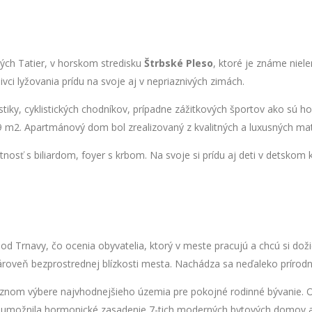
ých Tatier, v horskom stredisku
Štrbské Pleso
, ktoré je známe niel
ci lyžovania prídu na svoje aj v nepriaznivých zimách.
tiky, cyklistických chodníkov, prípadne zážitkových športov ako sú h
 m2. Apartmánový dom bol zrealizovaný z kvalitných a luxusných mat
ť s biliardom, foyer s krbom. Na svoje si prídu aj deti v detskom k
 Trnavy, čo ocenia obyvatelia, ktorý v meste pracujú a chcú si dožič
zároveň bezprostrednej blízkosti mesta. Nachádza sa neďaleko príro
cíznom výbere najvhodnejšieho územia pre pokojné rodinné bývanie. 
a umožnila hormonické zasadenie 7-tich moderných bytových domov