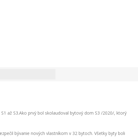
1 až S3.Ako prvý bol skolaudoval bytový dom S3 /2020/, ktorý
ečil bývanie nových vlastníkom v 32 bytoch. Všetky byty boli