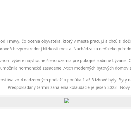
 Trnavy, čo ocenia obyvatelia, ktorý v meste pracujú a chcú si dožič
zároveň bezprostrednej blízkosti mesta. Nachádza sa neďaleko príro
cíznom výbere najvhodnejšieho územia pre pokojné rodinné bývanie. 
a umožnila hormonické zasadenie 7-tich moderných bytových domov
ostáva zo 4 nadzemných podlaží a ponúka 1 až 3 izbové byty. Byty
Predpokladaný termín zahájenia kolaudácie je jeseň 2023. Nový