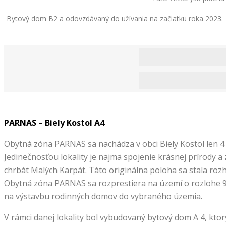
Bytový dom B2 a odovzdávaný do užívania na začiatku roka 2023. Sk
PARNAS – Biely Kostol A4
Obytná zóna PARNAS sa nachádza v obci Biely Kostol len 4 
Jedinečnosťou lokality je najmä spojenie krásnej prírody
chrbát Malých Karpát. Táto originálna poloha sa stala ro
Obytná zóna PARNAS sa rozprestiera na území o rozlohe 
na výstavbu rodinných domov do vybraného územia.
V rámci danej lokality bol vybudovaný bytový dom A 4, kto