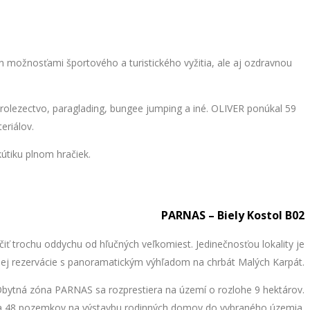
en možnosťami športového a turistického vyžitia, ale aj ozdravnou
orolezectvo, paraglading, bungee jumping a iné. OLIVER ponúkal 59
eriálov.
útiku plnom hračiek.
PARNAS – Biely Kostol B02
iť trochu oddychu od hľučných veľkomiest. Jedinečnosťou lokality je
dnej rezervácie s panoramatickým výhľadom na chrbát Malých Karpát.
Obytná zóna PARNAS sa rozprestiera na území o rozlohe 9 hektárov.
 a 48 pozemkov na výstavbu rodinných domov do vybraného územia.