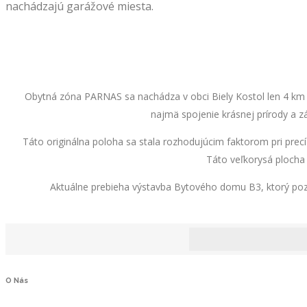
nachádzajú garážové miesta.
Obytná zóna PARNAS sa nachádza v obci Biely Kostol len 4 km od
najmä spojenie krásnej prírody a 
Táto originálna poloha sa stala rozhodujúcim faktorom pri pre
Táto veľkorysá ploch
Aktuálne prebieha výstavba Bytového domu B3, ktorý poz
O
Nás