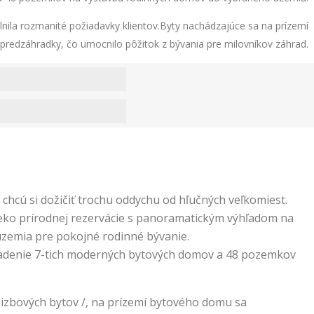
nila rozmanité požiadavky klientov.Byty nachádzajúce sa na prízemí
redzáhradky, čo umocnilo pôžitok z bývania pre milovníkov záhrad.
 chcú si dožičiť trochu oddychu od hľučných veľkomiest.
aleko prírodnej rezervácie s panoramatickým výhľadom na
územia pre pokojné rodinné bývanie.
sadenie 7-tich moderných bytových domov a 48 pozemkov
 izbových bytov /, na prízemí bytového domu sa