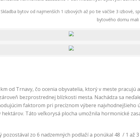
ladba bytov od najmenších 1 izbových až po tie väčšie 3 izbové, spl
bytového domu mali p
km od Trnavy, čo ocenia obyvatelia, ktorý v meste pracujú a
 a zároveň bezprostrednej blízkosti mesta. Nachádza sa neď
zhodujúcim faktorom pri precíznom výbere najvhodnejšieho 
9 hektárov. Táto veľkorysá plocha umožnila hormonické za
rý pozostával zo 6 nadzemných podlaží a ponúkal 48 / 1 až 3