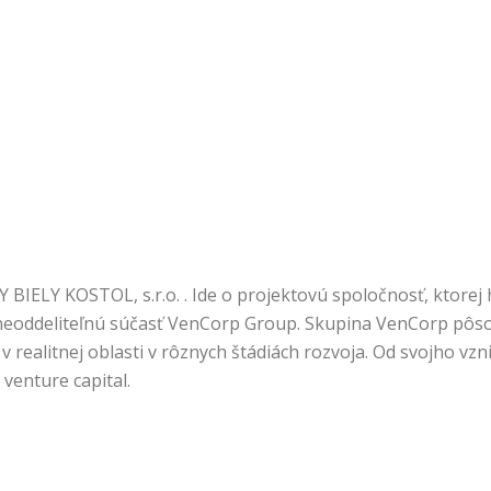
ELY KOSTOL, s.r.o. . Ide o projektovú spoločnosť, ktorej 
 neoddeliteľnú súčasť VenCorp Group. Skupina VenCorp pôsob
 v realitnej oblasti v rôznych štádiách rozvoja. Od svojho vz
venture capital.