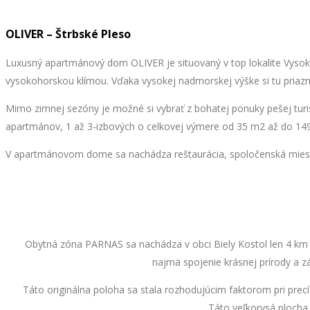
OLIVER – Štrbské Pleso
Luxusný apartmánový dom OLIVER je situovaný v top lokalite Vysok
vysokohorskou klímou. Vďaka vysokej nadmorskej výške si tu priazniv
Mimo zimnej sezóny je možné si vybrať z bohatej ponuky pešej turis
apartmánov, 1 až 3-izbových o celkovej výmere od 35 m2 až do 149
V apartmánovom dome sa nachádza reštaurácia, spoločenská miestnos
Obytná zóna PARNAS sa nachádza v obci Biely Kostol len 4 km od
najmä spojenie krásnej prírody a 
Táto originálna poloha sa stala rozhodujúcim faktorom pri pre
Táto veľkorysá ploch