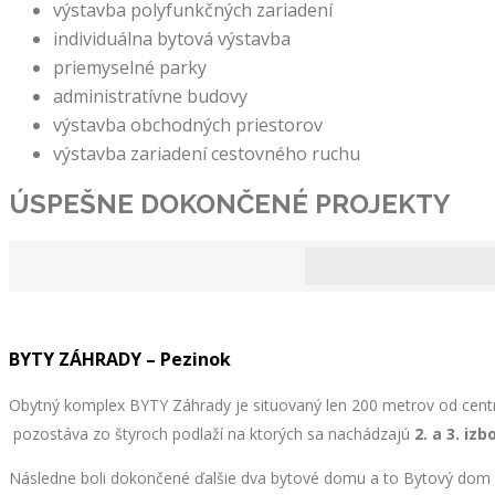
výstavba polyfunkčných zariadení
individuálna bytová výstavba
priemyselné parky
administratívne budovy
výstavba obchodných priestorov
výstavba zariadení cestovného ruchu
ÚSPEŠNE DOKONČENÉ
PROJEKTY
BYTY ZÁHRADY – Pezinok
Obytný komplex BYTY Záhrady je situovaný len 200 metrov od cent
pozostáva zo štyroch podlaží na ktorých sa nachádzajú
2. a 3. iz
Následne boli dokončené ďalšie dva bytové domu a to Bytový dom S