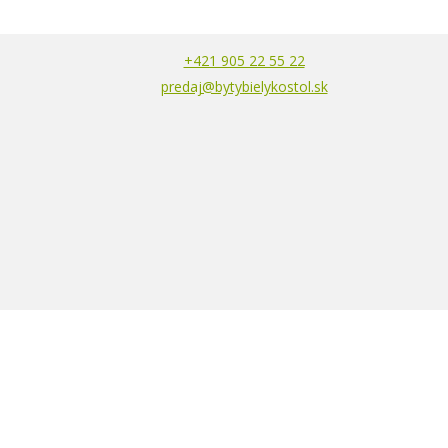
+421 905 22 55 22
predaj@bytybielykostol.sk