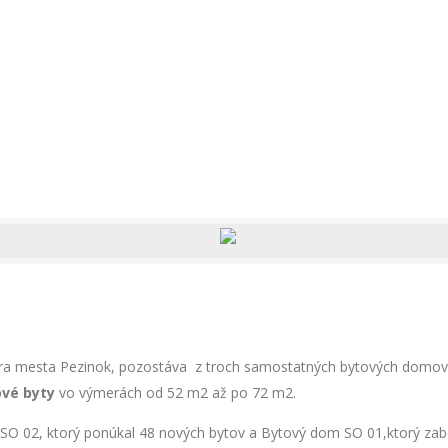
ra mesta Pezinok, pozostáva z troch samostatných bytových domov S
bové byty
vo výmerách od 52 m2 až po 72 m2.
O 02, ktorý ponúkal 48 nových bytov a Bytový dom SO 01,ktorý zabezp