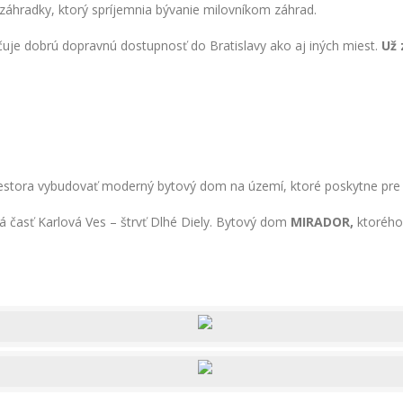
záhradky, ktorý spríjemnia bývanie milovníkom záhrad.
uje dobrú dopravnú dostupnosť do Bratislavy ako aj iných miest.
Už 
investora vybudovať moderný bytový dom na území, ktoré poskytne p
ká časť Karlová Ves – štrvť Dlhé Diely. Bytový dom
MIRADOR,
ktorého