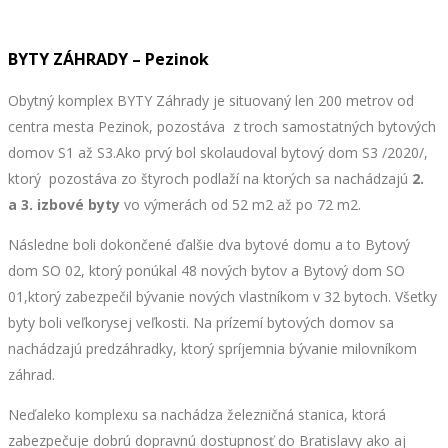
BYTY ZÁHRADY – Pezinok
Obytný komplex BYTY Záhrady je situovaný len 200 metrov od
centra mesta Pezinok, pozostáva z troch samostatných bytových
domov S1 až S3.Ako prvý bol skolaudoval bytový dom S3 /2020/,
ktorý pozostáva zo štyroch podlaží na ktorých sa nachádzajú
2.
a 3. izbové byty
vo výmerách od 52 m2 až po 72 m2.
Následne boli dokončené ďalšie dva bytové domu a to Bytový
dom SO 02, ktorý ponúkal 48 nových bytov a Bytový dom SO
01,ktorý zabezpečil bývanie nových vlastníkom v 32 bytoch. Všetky
byty boli veľkorysej veľkosti. Na prízemí bytových domov sa
nachádzajú predzáhradky, ktorý spríjemnia bývanie milovníkom
záhrad.
Neďaleko komplexu sa nachádza železničná stanica, ktorá
zabezpečuje dobrú dopravnú dostupnosť do Bratislavy ako aj