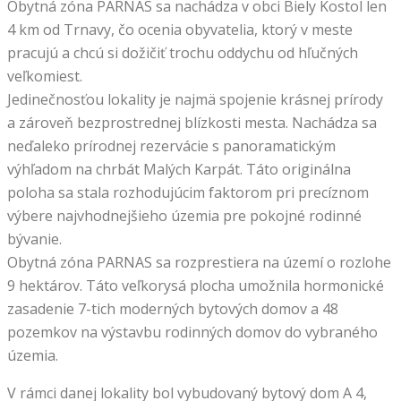
Obytná zóna PARNAS sa nachádza v obci Biely Kostol len
4 km od Trnavy, čo ocenia obyvatelia, ktorý v meste
pracujú a chcú si dožičiť trochu oddychu od hľučných
veľkomiest.
Jedinečnosťou lokality je najmä spojenie krásnej prírody
a zároveň bezprostrednej blízkosti mesta. Nachádza sa
neďaleko prírodnej rezervácie s panoramatickým
výhľadom na chrbát Malých Karpát. Táto originálna
poloha sa stala rozhodujúcim faktorom pri precíznom
výbere najvhodnejšieho územia pre pokojné rodinné
bývanie.
Obytná zóna PARNAS sa rozprestiera na území o rozlohe
9 hektárov. Táto veľkorysá plocha umožnila hormonické
zasadenie 7-tich moderných bytových domov a 48
pozemkov na výstavbu rodinných domov do vybraného
územia.
V rámci danej lokality bol vybudovaný bytový dom A 4,