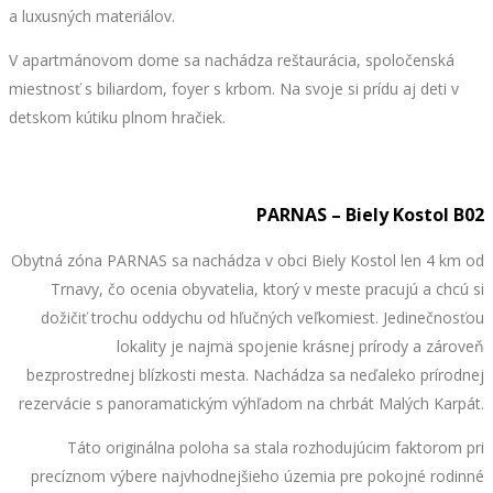
a luxusných materiálov.
V apartmánovom dome sa nachádza reštaurácia, spoločenská
miestnosť s biliardom, foyer s krbom. Na svoje si prídu aj deti v
detskom kútiku plnom hračiek.
PARNAS – Biely Kostol B02
Obytná zóna PARNAS sa nachádza v obci Biely Kostol len 4 km od
Trnavy, čo ocenia obyvatelia, ktorý v meste pracujú a chcú si
dožičiť trochu oddychu od hľučných veľkomiest. Jedinečnosťou
lokality je najmä spojenie krásnej prírody a zároveň
bezprostrednej blízkosti mesta. Nachádza sa neďaleko prírodnej
rezervácie s panoramatickým výhľadom na chrbát Malých Karpát.
Táto originálna poloha sa stala rozhodujúcim faktorom pri
precíznom výbere najvhodnejšieho územia pre pokojné rodinné