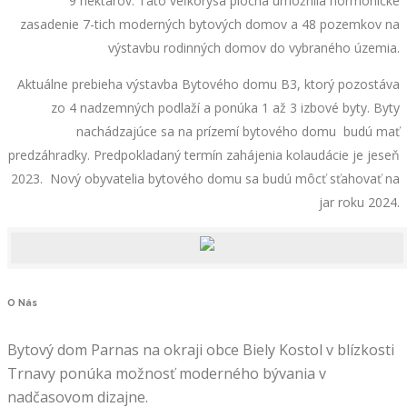
9 hektárov. Táto veľkorysá plocha umožnila hormonické
zasadenie 7-tich moderných bytových domov a 48 pozemkov na
výstavbu rodinných domov do vybraného územia.
Aktuálne prebieha výstavba Bytového domu B3, ktorý pozostáva
zo 4 nadzemných podlaží a ponúka 1 až 3 izbové byty. Byty
nachádzajúce sa na prízemí bytového domu budú mať
predzáhradky. Predpokladaný termín zahájenia kolaudácie je jeseň
2023. Nový obyvatelia bytového domu sa budú môcť sťahovať na
jar roku 2024.
O
Nás
Bytový dom Parnas na okraji obce Biely Kostol v blízkosti
Trnavy ponúka možnosť moderného bývania v
nadčasovom dizajne.