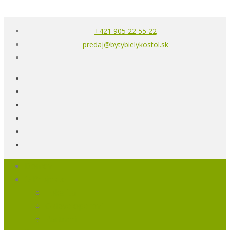
+421 905 22 55 22
predaj@bytybielykostol.sk
Domov
O Projekte
Lokalita
O developerovi
Partneri