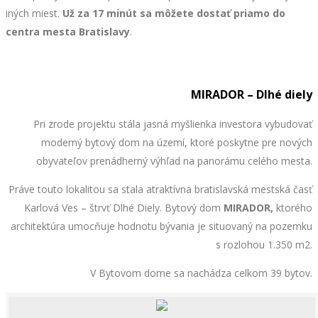
iných miest.
Už za 17 minút
sa môžete dostať priamo do
centra mesta Bratislavy
.
MIRADOR – Dlhé diely
Pri zrode projektu stála jasná myšlienka investora vybudovať
moderný bytový dom na území, ktoré poskytne pre nových
obyvateľov prenádherný výhľad na panorámu celého mesta.
Práve touto lokalitou sa stala atraktívna bratislavská mestská časť
Karlová Ves – štrvť Dlhé Diely. Bytový dom
MIRADOR,
ktorého
architektúra
umocňuje hodnotu bývania je situovaný na pozemku
s rozlohou 1.350 m2.
V Bytovom dome sa nachádza celkom 39 bytov.