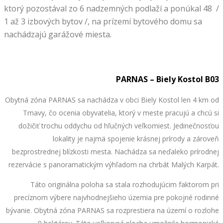
ktorý pozostával zo 6 nadzemných podlaží a ponúkal 48 /
1 až 3 izbových bytov /, na prízemí bytového domu sa
nachádzajú garážové miesta.
PARNAS – Biely Kostol B03
Obytná zóna PARNAS sa nachádza v obci Biely Kostol len 4 km od
Trnavy, čo ocenia obyvatelia, ktorý v meste pracujú a chcú si
dožičiť trochu oddychu od hľučných veľkomiest. Jedinečnosťou
lokality je najmä spojenie krásnej prírody a zároveň
bezprostrednej blízkosti mesta. Nachádza sa neďaleko prírodnej
rezervácie s panoramatickým výhľadom na chrbát Malých Karpát.
Táto originálna poloha sa stala rozhodujúcim faktorom pri
precíznom výbere najvhodnejšieho územia pre pokojné rodinné
bývanie. Obytná zóna PARNAS sa rozprestiera na území o rozlohe