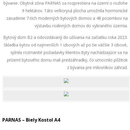
bývanie. Obytná zóna PARNAS sa rozprestiera na území o rozlohe
9 hektárov. Táto veľkorysá plocha umožnila hormonické
zasadenie 7-tich moderných bytových domov a 48 pozemkov na
výstavbu rodinných domov do vybraného územia.
Bytový dom B2 a odovzdávaný do užívania na začiatku roka 2023.
Skladba bytov od najmenších 1 izbových až po tie väčšie 3 izbové,
splnila rozmanité požiadavky klientov.Byty nachádzajúce sa na
prízemí bytového domu mali predzáhradky, čo umocnilo pôžitok
z bývania pre milovníkov záhrad.
PARNAS – Biely Kostol A4