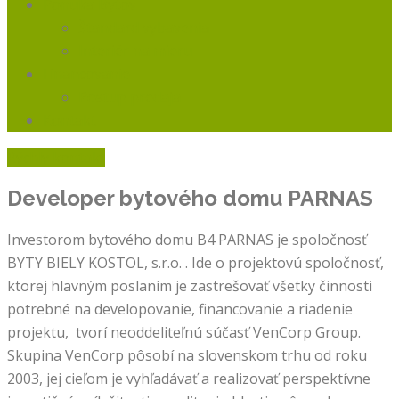
Ponuka Bytov
Štandard vybavenia
Interiér na mieru
Financovanie
Postup predaja
Kontakt
Rýchly kontakt
Developer bytového domu
PARNAS
Investorom bytového domu B4 PARNAS je spoločnosť
BYTY BIELY KOSTOL, s.r.o. . Ide o projektovú spoločnosť,
ktorej hlavným poslaním je zastrešovať všetky činnosti
potrebné na developovanie, financovanie a riadenie
projektu, tvorí neoddeliteľnú súčasť VenCorp Group.
Skupina VenCorp pôsobí na slovenskom trhu od roku
2003, jej cieľom je vyhľadávať a realizovať perspektívne