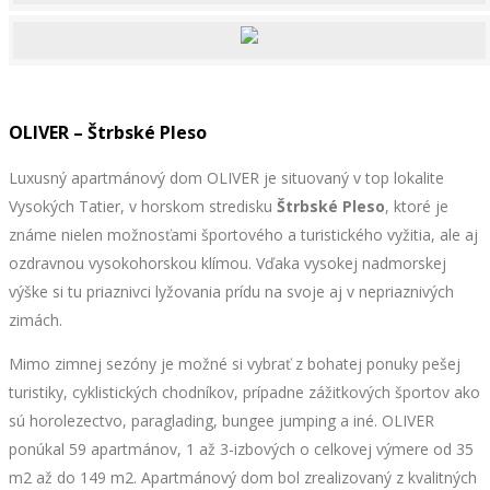
OLIVER – Štrbské Pleso
Luxusný apartmánový dom OLIVER je situovaný v top lokalite
Vysokých Tatier, v horskom stredisku
Štrbské Pleso
, ktoré je
známe nielen možnosťami športového a turistického vyžitia, ale aj
ozdravnou vysokohorskou klímou. Vďaka vysokej nadmorskej
výške si tu priaznivci lyžovania prídu na svoje aj v nepriaznivých
zimách.
Mimo zimnej sezóny je možné si vybrať z bohatej ponuky pešej
turistiky, cyklistických chodníkov, prípadne zážitkových športov ako
sú horolezectvo, paraglading, bungee jumping a iné. OLIVER
ponúkal 59 apartmánov, 1 až 3-izbových o celkovej výmere od 35
m2 až do 149 m2. Apartmánový dom bol zrealizovaný z kvalitných