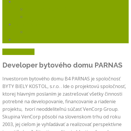
Ponuka Bytov
Štandard vybavenia
Interiér na mieru
Financovanie
Postup predaja
Kontakt
Rýchly kontakt
Developer bytového domu
PARNAS
Investorom bytového domu B4 PARNAS je spoločnosť
BYTY BIELY KOSTOL, s.r.o. . Ide o projektovú spoločnosť,
ktorej hlavným poslaním je zastrešovať všetky činnosti
potrebné na developovanie, financovanie a riadenie
projektu, tvorí neoddeliteľnú súčasť VenCorp Group.
Skupina VenCorp pôsobí na slovenskom trhu od roku
2003, jej cieľom je vyhľadávať a realizovať perspektívne