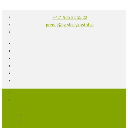
+421 905 22 55 22
predaj@bytybielykostol.sk
Domov
O Projekte
Lokalita
O developerovi
Partneri