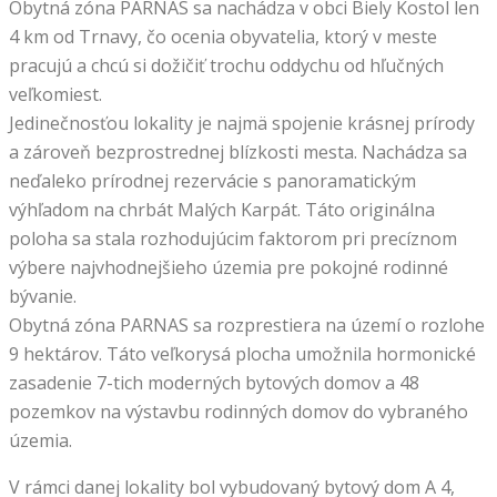
Obytná zóna PARNAS sa nachádza v obci Biely Kostol len
4 km od Trnavy, čo ocenia obyvatelia, ktorý v meste
pracujú a chcú si dožičiť trochu oddychu od hľučných
veľkomiest.
Jedinečnosťou lokality je najmä spojenie krásnej prírody
a zároveň bezprostrednej blízkosti mesta. Nachádza sa
neďaleko prírodnej rezervácie s panoramatickým
výhľadom na chrbát Malých Karpát. Táto originálna
poloha sa stala rozhodujúcim faktorom pri precíznom
výbere najvhodnejšieho územia pre pokojné rodinné
bývanie.
Obytná zóna PARNAS sa rozprestiera na území o rozlohe
9 hektárov. Táto veľkorysá plocha umožnila hormonické
zasadenie 7-tich moderných bytových domov a 48
pozemkov na výstavbu rodinných domov do vybraného
územia.
V rámci danej lokality bol vybudovaný bytový dom A 4,