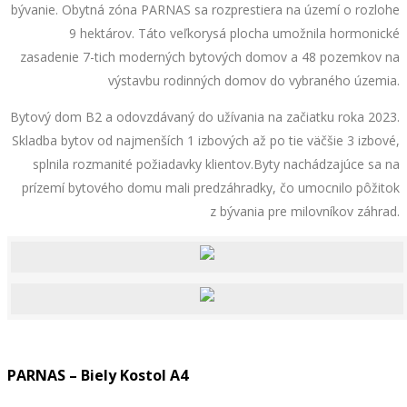
bývanie. Obytná zóna PARNAS sa rozprestiera na území o rozlohe
9 hektárov. Táto veľkorysá plocha umožnila hormonické
zasadenie 7-tich moderných bytových domov a 48 pozemkov na
výstavbu rodinných domov do vybraného územia.
Bytový dom B2 a odovzdávaný do užívania na začiatku roka 2023.
Skladba bytov od najmenších 1 izbových až po tie väčšie 3 izbové,
splnila rozmanité požiadavky klientov.Byty nachádzajúce sa na
prízemí bytového domu mali predzáhradky, čo umocnilo pôžitok
z bývania pre milovníkov záhrad.
PARNAS – Biely Kostol A4