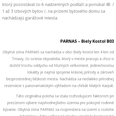
ktorý pozostával zo 6 nadzemných podlaží a ponúkal 48 /
1 až 3 izbových bytov /, na prízemí bytového domu sa
nachádzajú garážové miesta.
PARNAS – Biely Kostol B03
Obytná zóna PARNAS sa nachádza v obci Biely Kostol len 4 km od
Trnavy, čo ocenia obyvatelia, ktorý v meste pracujú a chcú si
dožičiť trochu oddychu od hľučných veľkomiest. Jedinečnosťou
lokality je najmä spojenie krásnej prírody a zároveň
bezprostrednej blízkosti mesta. Nachádza sa neďaleko prírodnej
rezervácie s panoramatickým výhľadom na chrbát Malých Karpát.
Táto originálna poloha sa stala rozhodujúcim faktorom pri
precíznom výbere najvhodnejšieho územia pre pokojné rodinné
bývanie. Obytná zóna PARNAS sa rozprestiera na území o rozlohe