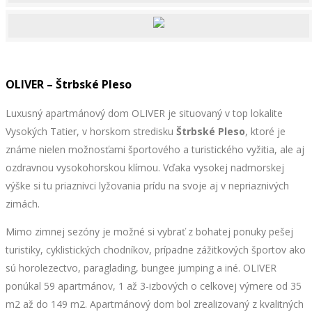
OLIVER – Štrbské Pleso
Luxusný apartmánový dom OLIVER je situovaný v top lokalite
Vysokých Tatier, v horskom stredisku
Štrbské Pleso
, ktoré je
známe nielen možnosťami športového a turistického vyžitia, ale aj
ozdravnou vysokohorskou klímou. Vďaka vysokej nadmorskej
výške si tu priaznivci lyžovania prídu na svoje aj v nepriaznivých
zimách.
Mimo zimnej sezóny je možné si vybrať z bohatej ponuky pešej
turistiky, cyklistických chodníkov, prípadne zážitkových športov ako
sú horolezectvo, paraglading, bungee jumping a iné. OLIVER
ponúkal 59 apartmánov, 1 až 3-izbových o celkovej výmere od 35
m2 až do 149 m2. Apartmánový dom bol zrealizovaný z kvalitných