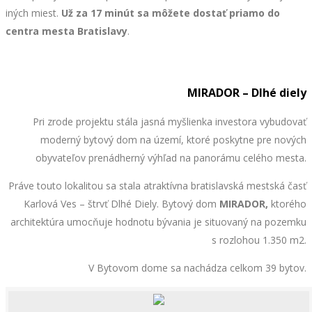
iných miest.
Už za 17 minút
sa môžete dostať priamo do
centra mesta Bratislavy
.
MIRADOR – Dlhé diely
Pri zrode projektu stála jasná myšlienka investora vybudovať
moderný bytový dom na území, ktoré poskytne pre nových
obyvateľov prenádherný výhľad na panorámu celého mesta.
Práve touto lokalitou sa stala atraktívna bratislavská mestská časť
Karlová Ves – štrvť Dlhé Diely. Bytový dom
MIRADOR,
ktorého
architektúra
umocňuje hodnotu bývania je situovaný na pozemku
s rozlohou 1.350 m2.
V Bytovom dome sa nachádza celkom 39 bytov.