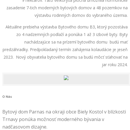
9 hektárov. Táto veľkorysá plocha umožnila hormonické
zasadenie 7-tich moderných bytových domov a 48 pozemkov na
výstavbu rodinných domov do vybraného územia.
Aktuálne prebieha výstavba Bytového domu B3, ktorý pozostáva
zo 4 nadzemných podlaží a ponúka 1 až 3 izbové byty. Byty
nachádzajúce sa na prízemí bytového domu budú mať
predzáhradky. Predpokladaný termín zahájenia kolaudácie je jeseň
2023. Nový obyvatelia bytového domu sa budú môcť sťahovať na
jar roku 2024.
O
Nás
Bytový dom Parnas na okraji obce Biely Kostol v blízkosti
Trnavy ponúka možnosť moderného bývania v
nadčasovom dizajne.