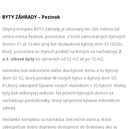
BYTY ZÁHRADY – Pezinok
Obytný komplex BYTY Záhrady je situovaný len 200 metrov od
centra mesta Pezinok, pozostáva z troch samostatných bytových
domov S1 až S3.Ako prvý bol skolaudoval bytový dom S3 /2020/,
ktorý pozostáva zo štyroch podlaží na ktorých sa nachádzajú
2.
a 3. izbové byty
vo výmerách od 52 m2 až po 72 m2.
Následne boli dokončené ďalšie dva bytové domu a to Bytový
dom SO 02, ktorý ponúkal 48 nových bytov a Bytový dom SO
01,ktorý zabezpečil bývanie nových vlastníkom v 32 bytoch. Všetky
byty boli veľkorysej veľkosti. Na prízemí bytových domov sa
nachádzajú predzáhradky, ktorý spríjemnia bývanie milovníkom
záhrad.
Neďaleko komplexu sa nachádza železničná stanica, ktorá
zabezpečuje dobrú dopravnú dostupnosť do Bratislavy ako aj