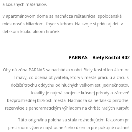
a luxusných materiálov.
V apartmánovom dome sa nachádza reštaurácia, spoločenská
miestnosť s biliardom, foyer s krbom. Na svoje si prídu aj deti v
detskom kútiku plnom hračiek.
PARNAS – Biely Kostol B02
Obytná zóna PARNAS sa nachádza v obci Biely Kostol len 4 km od
Trnavy, čo ocenia obyvatelia, ktorý v meste pracujú a chcú si
dožičiť trochu oddychu od hľučných veľkomiest. Jedinečnosťou
lokality je najmä spojenie krásnej prírody a zároveň
bezprostrednej blízkosti mesta. Nachádza sa neďaleko prírodnej
rezervácie s panoramatickým výhľadom na chrbát Malých Karpát.
Táto originálna poloha sa stala rozhodujúcim faktorom pri
precíznom výbere najvhodnejšieho územia pre pokojné rodinné