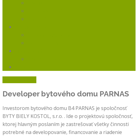
Lokalita
O developerovi
Partneri
Ponuka Bytov
Štandard vybavenia
Interiér na mieru
Financovanie
Postup predaja
Kontakt
Rýchly kontakt
Developer bytového domu
PARNAS
Investorom bytového domu B4 PARNAS je spoločnosť
BYTY BIELY KOSTOL, s.r.o. . Ide o projektovú spoločnosť,
ktorej hlavným poslaním je zastrešovať všetky činnosti
potrebné na developovanie, financovanie a riadenie