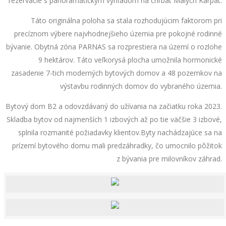
rezervácie s panoramatickým výhľadom na chrbát Malých Karpát.
Táto originálna poloha sa stala rozhodujúcim faktorom pri
precíznom výbere najvhodnejšieho územia pre pokojné rodinné
bývanie. Obytná zóna PARNAS sa rozprestiera na území o rozlohe
9 hektárov. Táto veľkorysá plocha umožnila hormonické
zasadenie 7-tich moderných bytových domov a 48 pozemkov na
výstavbu rodinných domov do vybraného územia.
Bytový dom B2 a odovzdávaný do užívania na začiatku roka 2023.
Skladba bytov od najmenších 1 izbových až po tie väčšie 3 izbové,
splnila rozmanité požiadavky klientov.Byty nachádzajúce sa na
prízemí bytového domu mali predzáhradky, čo umocnilo pôžitok
z bývania pre milovníkov záhrad.