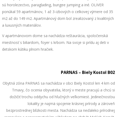
sú horolezectvo, paraglading, bungee jumping a iné. OLIVER
ponúkal 59 apartmánov, 1 až 3-izbových o celkovej výmere od 35
m2 až do 149 m2. Apartmánový dom bol zrealizovaný z kvalitných
a luxusných materiálov.
V apartmánovom dome sa nachádza reštaurácia, spoločenská
miestnosť s biliardom, foyer s krbom. Na svoje si prídu aj deti v
detskom kútiku plnom hračiek.
PARNAS – Biely Kostol B02
Obytná zóna PARNAS sa nachádza v obci Biely Kostol len 4 km od
Trnavy, čo ocenia obyvatelia, ktorý v meste pracujú a chcú si
dožičiť trochu oddychu od hľučných veľkomiest. Jedinečnosťou
lokality je najmä spojenie krásnej prírody a zároveň
bezprostrednej blízkosti mesta. Nachádza sa neďaleko prírodnej