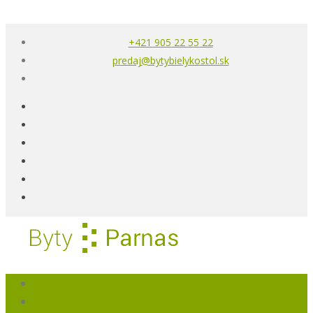
+421 905 22 55 22
predaj@bytybielykostol.sk
Domov
O Projekte