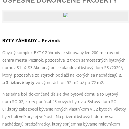
ÚSPEŠNE DOKONČENÉ
PROJEKTY
BYTY ZÁHRADY – Pezinok
Obytný komplex BYTY Záhrady je situovaný len 200 metrov od
centra mesta Pezinok, pozostáva z troch samostatných bytových
domov S1 až S3.Ako prvý bol skolaudoval bytový dom S3 /2020/,
ktorý pozostáva zo štyroch podlaží na ktorých sa nachádzajú
2.
a 3. izbové byty
vo výmerách od 52 m2 až po 72 m2.
Následne boli dokončené ďalšie dva bytové domu a to Bytový
dom SO 02, ktorý ponúkal 48 nových bytov a Bytový dom SO
01,ktorý zabezpečil bývanie nových vlastníkom v 32 bytoch. Všetky
byty boli veľkorysej veľkosti. Na prízemí bytových domov sa
nachádzajú predzáhradky, ktorý spríjemnia bývanie milovníkom