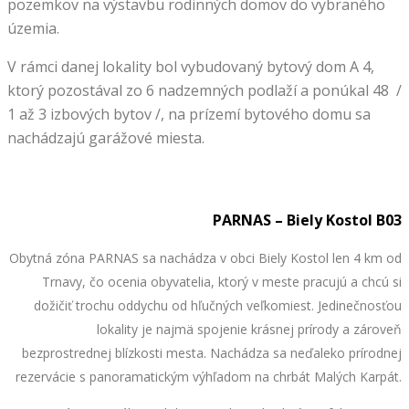
pozemkov na výstavbu rodinných domov do vybraného
územia.
V rámci danej lokality bol vybudovaný bytový dom A 4,
ktorý pozostával zo 6 nadzemných podlaží a ponúkal 48 /
1 až 3 izbových bytov /, na prízemí bytového domu sa
nachádzajú garážové miesta.
PARNAS – Biely Kostol B03
Obytná zóna PARNAS sa nachádza v obci Biely Kostol len 4 km od
Trnavy, čo ocenia obyvatelia, ktorý v meste pracujú a chcú si
dožičiť trochu oddychu od hľučných veľkomiest. Jedinečnosťou
lokality je najmä spojenie krásnej prírody a zároveň
bezprostrednej blízkosti mesta. Nachádza sa neďaleko prírodnej
rezervácie s panoramatickým výhľadom na chrbát Malých Karpát.