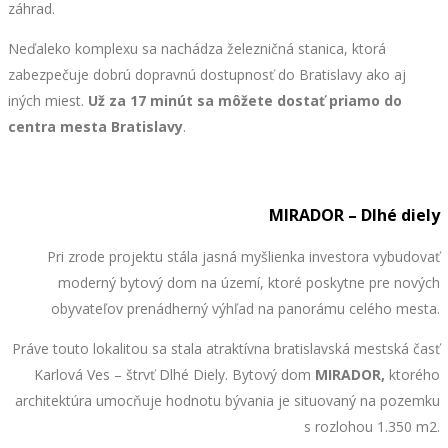
záhrad.
Neďaleko komplexu sa nachádza železničná stanica, ktorá
zabezpečuje dobrú dopravnú dostupnosť do Bratislavy ako aj
iných miest.
Už za 17 minút
sa môžete dostať priamo do
centra mesta Bratislavy
.
MIRADOR – Dlhé diely
Pri zrode projektu stála jasná myšlienka investora vybudovať
moderný bytový dom na území, ktoré poskytne pre nových
obyvateľov prenádherný výhľad na panorámu celého mesta.
Práve touto lokalitou sa stala atraktívna bratislavská mestská časť
Karlová Ves – štrvť Dlhé Diely. Bytový dom
MIRADOR,
ktorého
architektúra
umocňuje hodnotu bývania je situovaný na pozemku
s rozlohou 1.350 m2.