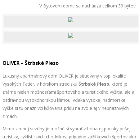
V Bytovom dome sa nachádza celkom 39 bytov.
OLIVER – Štrbské Pleso
Luxusný apartmánový dom OLIVER je situovaný v top lokalite
Vysokých Tatier, v horskom stredisku
Štrbské Pleso
, ktoré je
známe nielen možnosťami športového a turistického vyžitia, ale aj
ozdravnou vysokohorskou klímou. Vďaka vysokej nadmorskej
výške si tu priaznivci lyžovania prídu na svoje aj v nepriaznivých
zimách.
Mimo zimnej sezóny je možné si vybrať z bohatej ponuky pešej
turistiky, cyklistických chodníkov, prípadne zážitkových športov ako