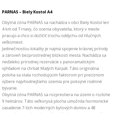
PARNAS – Biely Kostol A4
Obytná zóna PARNAS sa nachádza v obci Biely Kostol len
4 km od Trnavy, čo ocenia obyvatelia, ktorý v meste
pracujú a chcú si dožičiť trochu oddychu od hľučných
veľkomiest.
Jedinečnosťou lokality je najmä spojenie krásnej prírody
a zároveň bezprostrednej blízkosti mesta. Nachádza sa
neďaleko prírodnej rezervácie s panoramatickým
výhľadom na chrbát Malých Karpát. Táto originálna
poloha sa stala rozhodujúcim faktorom pri precíznom
výbere najvhodnejšieho územia pre pokojné rodinné
bývanie.
Obytná zóna PARNAS sa rozprestiera na území o rozlohe
9 hektárov. Táto veľkorysá plocha umožnila hormonické
zasadenie 7-tich moderných bytových domov a 48