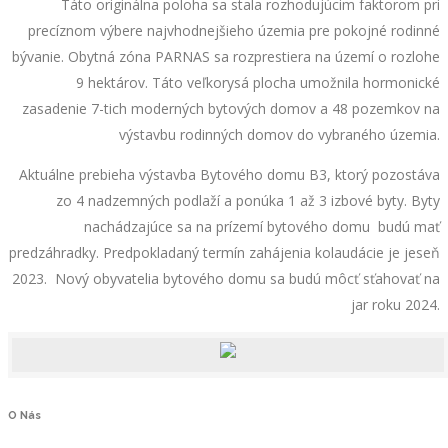
Táto originálna poloha sa stala rozhodujúcim faktorom pri
precíznom výbere najvhodnejšieho územia pre pokojné rodinné
bývanie. Obytná zóna PARNAS sa rozprestiera na území o rozlohe
9 hektárov. Táto veľkorysá plocha umožnila hormonické
zasadenie 7-tich moderných bytových domov a 48 pozemkov na
výstavbu rodinných domov do vybraného územia.
Aktuálne prebieha výstavba Bytového domu B3, ktorý pozostáva
zo 4 nadzemných podlaží a ponúka 1 až 3 izbové byty. Byty
nachádzajúce sa na prízemí bytového domu budú mať
predzáhradky. Predpokladaný termín zahájenia kolaudácie je jeseň
2023. Nový obyvatelia bytového domu sa budú môcť sťahovať na
jar roku 2024.
O
Nás