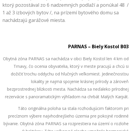
ktorý pozostával zo 6 nadzemných podlaží a ponúkal 48 /
1 až 3 izbových bytov /, na prízemí bytového domu sa
nachádzajú garážové miesta.
PARNAS – Biely Kostol B03
Obytná zóna PARNAS sa nachádza v obci Biely Kostol len 4 km od
Trnavy, čo ocenia obyvatelia, ktorý v meste pracujú a chcú si
dožičiť trochu oddychu od hľučných veľkomiest. Jedinečnosťou
lokality je najmä spojenie krásnej prírody a zároveň
bezprostrednej blízkosti mesta. Nachádza sa neďaleko prírodnej
rezervácie s panoramatickým výhľadom na chrbát Malých Karpát.
Táto originálna poloha sa stala rozhodujúcim faktorom pri
precíznom výbere najvhodnejšieho územia pre pokojné rodinné
bývanie. Obytná zóna PARNAS sa rozprestiera na území o rozlohe