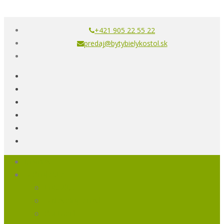
+421 905 22 55 22
predaj@bytybielykostol.sk
Domov
O Projekte
Lokalita
O developerovi
Partneri