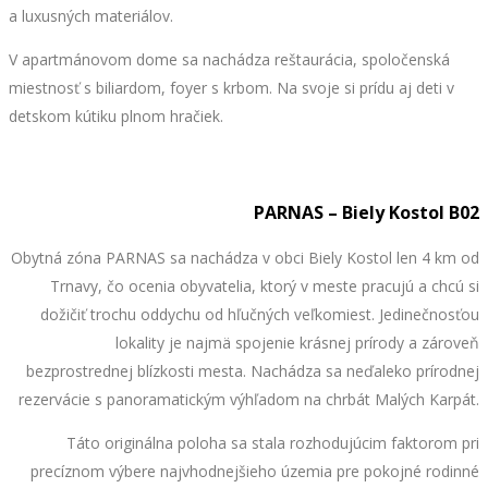
a luxusných materiálov.
V apartmánovom dome sa nachádza reštaurácia, spoločenská
miestnosť s biliardom, foyer s krbom. Na svoje si prídu aj deti v
detskom kútiku plnom hračiek.
PARNAS – Biely Kostol B02
Obytná zóna PARNAS sa nachádza v obci Biely Kostol len 4 km od
Trnavy, čo ocenia obyvatelia, ktorý v meste pracujú a chcú si
dožičiť trochu oddychu od hľučných veľkomiest. Jedinečnosťou
lokality je najmä spojenie krásnej prírody a zároveň
bezprostrednej blízkosti mesta. Nachádza sa neďaleko prírodnej
rezervácie s panoramatickým výhľadom na chrbát Malých Karpát.
Táto originálna poloha sa stala rozhodujúcim faktorom pri
precíznom výbere najvhodnejšieho územia pre pokojné rodinné