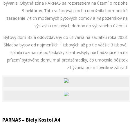
bývanie. Obytná zóna PARNAS sa rozprestiera na území o rozlohe
9 hektárov. Táto veľkorysá plocha umožnila hormonické
zasadenie 7-tich moderných bytových domov a 48 pozemkov na
výstavbu rodinných domov do vybraného územia.
Bytový dom B2 a odovzdávaný do užívania na začiatku roka 2023.
Skladba bytov od najmenších 1 izbových až po tie väčšie 3 izbové,
splnila rozmanité požiadavky klientov.Byty nachádzajúce sa na
prízemí bytového domu mali predzáhradky, čo umocnilo pôžitok
z bývania pre milovníkov záhrad.
PARNAS – Biely Kostol A4