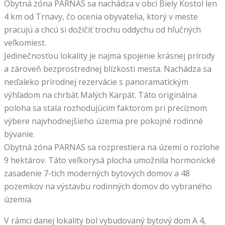
Obytná zóna PARNAS sa nachádza v obci Biely Kostol len
4 km od Trnavy, čo ocenia obyvatelia, ktorý v meste
pracujú a chcú si dožičiť trochu oddychu od hľučných
veľkomiest.
Jedinečnosťou lokality je najmä spojenie krásnej prírody
a zároveň bezprostrednej blízkosti mesta. Nachádza sa
neďaleko prírodnej rezervácie s panoramatickým
výhľadom na chrbát Malých Karpát. Táto originálna
poloha sa stala rozhodujúcim faktorom pri precíznom
výbere najvhodnejšieho územia pre pokojné rodinné
bývanie.
Obytná zóna PARNAS sa rozprestiera na území o rozlohe
9 hektárov. Táto veľkorysá plocha umožnila hormonické
zasadenie 7-tich moderných bytových domov a 48
pozemkov na výstavbu rodinných domov do vybraného
územia.
V rámci danej lokality bol vybudovaný bytový dom A 4,