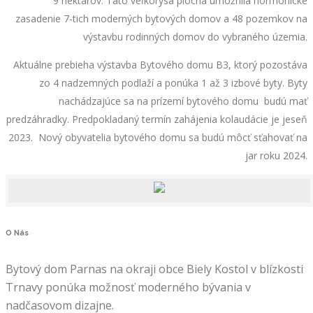
9 hektárov. Táto veľkorysá plocha umožnila hormonické
zasadenie 7-tich moderných bytových domov a 48 pozemkov na
výstavbu rodinných domov do vybraného územia.
Aktuálne prebieha výstavba Bytového domu B3, ktorý pozostáva
zo 4 nadzemných podlaží a ponúka 1 až 3 izbové byty. Byty
nachádzajúce sa na prízemí bytového domu budú mať
predzáhradky. Predpokladaný termín zahájenia kolaudácie je jeseň
2023. Nový obyvatelia bytového domu sa budú môcť sťahovať na
jar roku 2024.
O
Nás
Bytový dom Parnas na okraji obce Biely Kostol v blízkosti
Trnavy ponúka možnosť moderného bývania v
nadčasovom dizajne.