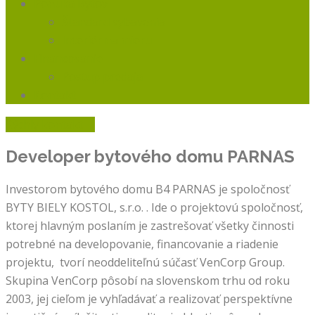
Ponuka Bytov
Štandard vybavenia
Interiér na mieru
Financovanie
Postup predaja
Kontakt
Rýchly kontakt
Developer bytového domu
PARNAS
Investorom bytového domu B4 PARNAS je spoločnosť
BYTY BIELY KOSTOL, s.r.o. . Ide o projektovú spoločnosť,
ktorej hlavným poslaním je zastrešovať všetky činnosti
potrebné na developovanie, financovanie a riadenie
projektu, tvorí neoddeliteľnú súčasť VenCorp Group.
Skupina VenCorp pôsobí na slovenskom trhu od roku
2003, jej cieľom je vyhľadávať a realizovať perspektívne