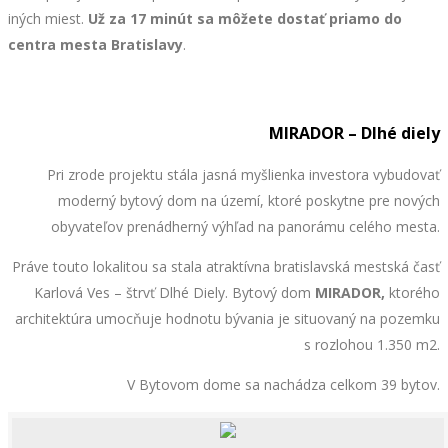
iných miest.
Už za 17 minút
sa môžete dostať priamo do
centra mesta Bratislavy
.
MIRADOR – Dlhé diely
Pri zrode projektu stála jasná myšlienka investora vybudovať
moderný bytový dom na území, ktoré poskytne pre nových
obyvateľov prenádherný výhľad na panorámu celého mesta.
Práve touto lokalitou sa stala atraktívna bratislavská mestská časť
Karlová Ves – štrvť Dlhé Diely. Bytový dom
MIRADOR,
ktorého
architektúra
umocňuje hodnotu bývania je situovaný na pozemku
s rozlohou 1.350 m2.
V Bytovom dome sa nachádza celkom 39 bytov.