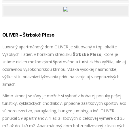
OLIVER – Štrbské Pleso
Luxusný apartmánový dom OLIVER je situovaný v top lokalite
Vysokých Tatier, v horskom stredisku
Štrbské Pleso
, ktoré je
známe nielen možnosťami športového a turistického vyžitia, ale aj
ozdravnou vysokohorskou klímou. Vďaka vysokej nadmorskej
výške si tu priaznivci lyžovania prídu na svoje aj v nepriaznivých
zimách.
Mimo zimnej sezóny je možné si vybrať z bohatej ponuky pešej
turistiky, cyklistických chodníkov, prípadne zážitkových športov ako
sú horolezectvo, paraglading, bungee jumping a iné. OLIVER
ponúkal 59 apartmánov, 1 až 3-izbových o celkovej výmere od 35
m2 až do 149 m2. Apartmánový dom bol zrealizovaný z kvalitných