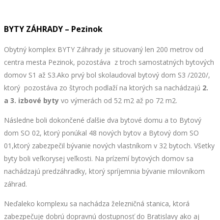
BYTY ZÁHRADY – Pezinok
Obytný komplex BYTY Záhrady je situovaný len 200 metrov od
centra mesta Pezinok, pozostáva z troch samostatných bytových
domov S1 až S3.Ako prvý bol skolaudoval bytový dom S3 /2020/,
ktorý pozostáva zo štyroch podlaží na ktorých sa nachádzajú
2.
a 3. izbové byty
vo výmerách od 52 m2 až po 72 m2.
Následne boli dokončené ďalšie dva bytové domu a to Bytový
dom SO 02, ktorý ponúkal 48 nových bytov a Bytový dom SO
01,ktorý zabezpečil bývanie nových vlastníkom v 32 bytoch. Všetky
byty boli veľkorysej veľkosti. Na prízemí bytových domov sa
nachádzajú predzáhradky, ktorý spríjemnia bývanie milovníkom
záhrad.
Neďaleko komplexu sa nachádza železničná stanica, ktorá
zabezpečuje dobrú dopravnú dostupnosť do Bratislavy ako aj