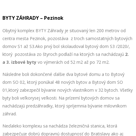
BYTY ZÁHRADY – Pezinok
Obytný komplex BYTY Záhrady je situovaný len 200 metrov od
centra mesta Pezinok, pozostáva z troch samostatných bytových
domov S1 až S3.Ako prvý bol skolaudoval bytový dom S3 /2020/,
ktorý pozostáva zo štyroch podlaží na ktorých sa nachádzajú
2.
a 3. izbové byty
vo výmerách od 52 m2 až po 72 m2.
Následne boli dokončené ďalšie dva bytové domu a to Bytový
dom SO 02, ktorý ponúkal 48 nových bytov a Bytový dom SO
01,ktorý zabezpečil bývanie nových vlastníkom v 32 bytoch. Všetky
byty boli veľkorysej veľkosti. Na prízemí bytových domov sa
nachádzajú predzáhradky, ktorý spríjemnia bývanie milovníkom
záhrad.
Neďaleko komplexu sa nachádza železničná stanica, ktorá
zabezpečuje dobrú dopravnú dostupnosť do Bratislavy ako aj