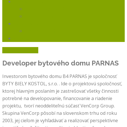
Ponuka Bytov
Štandard vybavenia
Interiér na mieru
Financovanie
Postup predaja
Kontakt
Rýchly kontakt
Developer bytového domu
PARNAS
Investorom bytového domu B4 PARNAS je spoločnosť
BYTY BIELY KOSTOL, s.r.o. . Ide o projektovú spoločnosť,
ktorej hlavným poslaním je zastrešovať všetky činnosti
potrebné na developovanie, financovanie a riadenie
projektu, tvorí neoddeliteľnú súčasť VenCorp Group.
Skupina VenCorp pôsobí na slovenskom trhu od roku
2003, jej cieľom je vyhľadávať a realizovať perspektívne