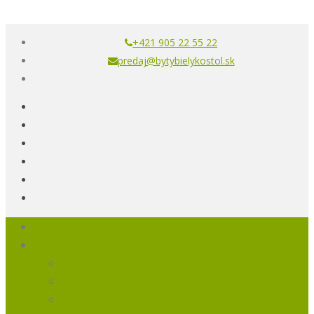
+421 905 22 55 22
predaj@bytybielykostol.sk
Domov
O Projekte
Lokalita
O developerovi
Partneri