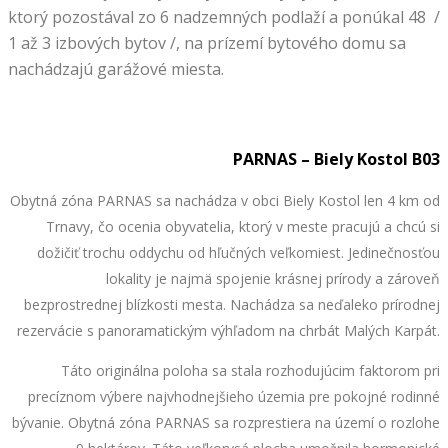
ktorý pozostával zo 6 nadzemných podlaží a ponúkal 48 /
1 až 3 izbových bytov /, na prízemí bytového domu sa
nachádzajú garážové miesta.
PARNAS – Biely Kostol B03
Obytná zóna PARNAS sa nachádza v obci Biely Kostol len 4 km od
Trnavy, čo ocenia obyvatelia, ktorý v meste pracujú a chcú si
dožičiť trochu oddychu od hľučných veľkomiest. Jedinečnosťou
lokality je najmä spojenie krásnej prírody a zároveň
bezprostrednej blízkosti mesta. Nachádza sa neďaleko prírodnej
rezervácie s panoramatickým výhľadom na chrbát Malých Karpát.
Táto originálna poloha sa stala rozhodujúcim faktorom pri
precíznom výbere najvhodnejšieho územia pre pokojné rodinné
bývanie. Obytná zóna PARNAS sa rozprestiera na území o rozlohe