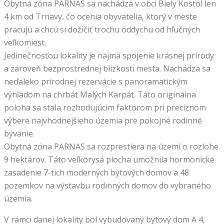
Obytná zóna PARNAS sa nachádza v obci Biely Kostol len
4 km od Trnavy, čo ocenia obyvatelia, ktorý v meste
pracujú a chcú si dožičiť trochu oddychu od hľučných
veľkomiest.
Jedinečnosťou lokality je najmä spojenie krásnej prírody
a zároveň bezprostrednej blízkosti mesta. Nachádza sa
neďaleko prírodnej rezervácie s panoramatickým
výhľadom na chrbát Malých Karpát. Táto originálna
poloha sa stala rozhodujúcim faktorom pri precíznom
výbere najvhodnejšieho územia pre pokojné rodinné
bývanie.
Obytná zóna PARNAS sa rozprestiera na území o rozlohe
9 hektárov. Táto veľkorysá plocha umožnila hormonické
zasadenie 7-tich moderných bytových domov a 48
pozemkov na výstavbu rodinných domov do vybraného
územia.
V rámci danej lokality bol vybudovaný bytový dom A 4,