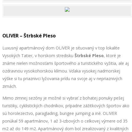
OLIVER – Štrbské Pleso
Luxusný apartmánový dom OLIVER je situovaný v top lokalite
Vysokých Tatier, v horskom stredisku
Štrbské Pleso
, ktoré je
známe nielen možnosťami športového a turistického vyžitia, ale aj
ozdravnou vysokohorskou klímou. Vďaka vysokej nadmorskej
výške si tu priaznivci lyžovania prídu na svoje aj v nepriaznivých
zimách.
Mimo zimnej sezóny je možné si vybrať z bohatej ponuky pešej
turistiky, cyklistických chodníkov, prípadne zážitkových športov ako
sú horolezectvo, paraglading, bungee jumping a iné. OLIVER
ponúkal 59 apartmánov, 1 až 3-izbových o celkovej výmere od 35
m2 až do 149 m2. Apartmánový dom bol zrealizovaný z kvalitných