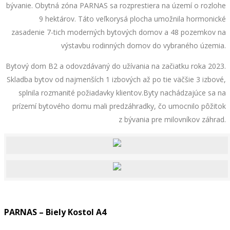
bývanie. Obytná zóna PARNAS sa rozprestiera na území o rozlohe
9 hektárov. Táto veľkorysá plocha umožnila hormonické
zasadenie 7-tich moderných bytových domov a 48 pozemkov na
výstavbu rodinných domov do vybraného územia.
Bytový dom B2 a odovzdávaný do užívania na začiatku roka 2023.
Skladba bytov od najmenších 1 izbových až po tie väčšie 3 izbové,
splnila rozmanité požiadavky klientov.Byty nachádzajúce sa na
prízemí bytového domu mali predzáhradky, čo umocnilo pôžitok
z bývania pre milovníkov záhrad.
PARNAS – Biely Kostol A4