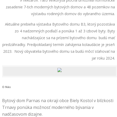
9 hektárov. Táto veľkorysá plocha umožnila hormonické
zasadenie 7-tich moderných bytových domov a 48 pozemkov na
výstavbu rodinných domov do vybraného územia.
Aktuálne prebieha výstavba Bytového domu B3, ktorý pozostáva
zo 4 nadzemných podlaží a ponúka 1 až 3 izbové byty. Byty
nachádzajúce sa na prízemí bytového domu budú mať
predzáhradky. Predpokladaný termín zahájenia kolaudácie je jeseň
2023. Nový obyvatelia bytového domu sa budú môcť sťahovať na
jar roku 2024.
O
Nás
Bytový dom Parnas na okraji obce Biely Kostol v blízkosti
Trnavy ponúka možnosť moderného bývania v
nadčasovom dizajne.