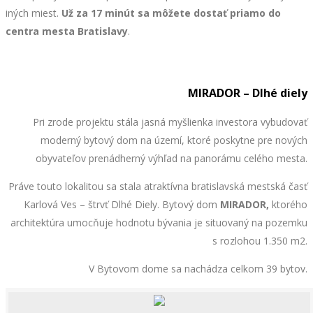
iných miest.
Už za 17 minút
sa môžete dostať priamo do
centra mesta Bratislavy
.
MIRADOR – Dlhé diely
Pri zrode projektu stála jasná myšlienka investora vybudovať
moderný bytový dom na území, ktoré poskytne pre nových
obyvateľov prenádherný výhľad na panorámu celého mesta.
Práve touto lokalitou sa stala atraktívna bratislavská mestská časť
Karlová Ves – štrvť Dlhé Diely. Bytový dom
MIRADOR,
ktorého
architektúra
umocňuje hodnotu bývania je situovaný na pozemku
s rozlohou 1.350 m2.
V Bytovom dome sa nachádza celkom 39 bytov.