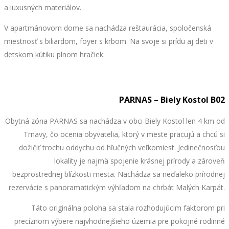
a luxusných materiálov.
V apartmánovom dome sa nachádza reštaurácia, spoločenská
miestnosť s biliardom, foyer s krbom. Na svoje si prídu aj deti v
detskom kútiku plnom hračiek.
PARNAS – Biely Kostol B02
Obytná zóna PARNAS sa nachádza v obci Biely Kostol len 4 km od
Trnavy, čo ocenia obyvatelia, ktorý v meste pracujú a chcú si
dožičiť trochu oddychu od hľučných veľkomiest. Jedinečnosťou
lokality je najmä spojenie krásnej prírody a zároveň
bezprostrednej blízkosti mesta. Nachádza sa neďaleko prírodnej
rezervácie s panoramatickým výhľadom na chrbát Malých Karpát.
Táto originálna poloha sa stala rozhodujúcim faktorom pri
precíznom výbere najvhodnejšieho územia pre pokojné rodinné