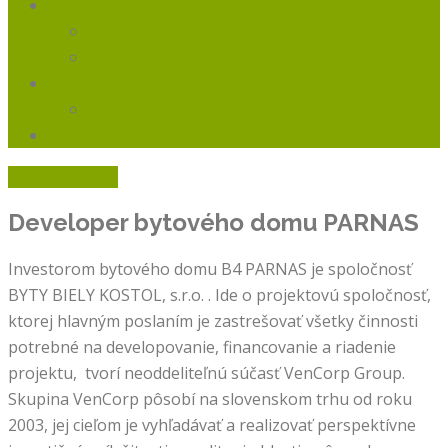
Ponuka Bytov
Štandard vybavenia
Interiér na mieru
Financovanie
Postup predaja
Kontakt
Rýchly kontakt
Developer bytového domu
PARNAS
Investorom bytového domu B4 PARNAS je spoločnosť
BYTY BIELY KOSTOL, s.r.o. . Ide o projektovú spoločnosť,
ktorej hlavným poslaním je zastrešovať všetky činnosti
potrebné na developovanie, financovanie a riadenie
projektu, tvorí neoddeliteľnú súčasť VenCorp Group.
Skupina VenCorp pôsobí na slovenskom trhu od roku
2003, jej cieľom je vyhľadávať a realizovať perspektívne