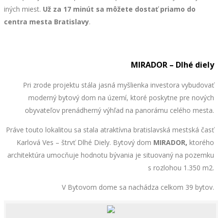
iných miest.
Už za 17 minút
sa môžete dostať priamo do
centra mesta Bratislavy
.
MIRADOR – Dlhé diely
Pri zrode projektu stála jasná myšlienka investora vybudovať
moderný bytový dom na území, ktoré poskytne pre nových
obyvateľov prenádherný výhľad na panorámu celého mesta.
Práve touto lokalitou sa stala atraktívna bratislavská mestská časť
Karlová Ves – štrvť Dlhé Diely. Bytový dom
MIRADOR,
ktorého
architektúra
umocňuje hodnotu bývania je situovaný na pozemku
s rozlohou 1.350 m2.
V Bytovom dome sa nachádza celkom 39 bytov.