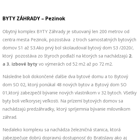
BYTY ZÁHRADY – Pezinok
Obytný komplex BYTY Záhrady je situovaný len 200 metrov od
centra mesta Pezinok, pozostáva z troch samostatných bytových
domov S1 až S3.Ako prvý bol skolaudoval bytový dom S3 /2020/,
ktorý pozostáva zo štyroch podlaží na ktorých sa nachádzajú
2.
a 3. izbové byty
vo výmerách od 52 m2 až po 72 m2.
Následne boli dokončené ďalšie dva bytové domu a to Bytový
dom SO 02, ktorý ponúkal 48 nových bytov a Bytový dom SO
01,ktorý zabezpečil bývanie nových vlastníkom v 32 bytoch. Všetky
byty boli veľkorysej veľkosti. Na prízemí bytových domov sa
nachádzajú predzáhradky, ktorý spríjemnia bývanie milovníkom
záhrad.
Neďaleko komplexu sa nachádza železničná stanica, ktorá
zabezpečuje dobrú dopravnú dostupnosť do Bratislavy ako aj