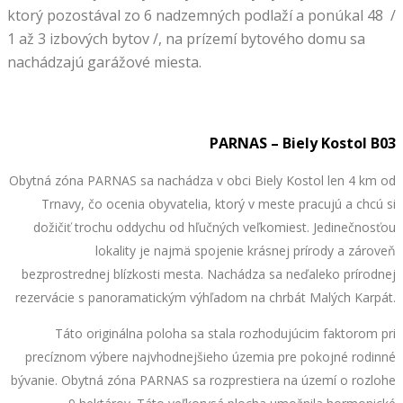
ktorý pozostával zo 6 nadzemných podlaží a ponúkal 48 /
1 až 3 izbových bytov /, na prízemí bytového domu sa
nachádzajú garážové miesta.
PARNAS – Biely Kostol B03
Obytná zóna PARNAS sa nachádza v obci Biely Kostol len 4 km od
Trnavy, čo ocenia obyvatelia, ktorý v meste pracujú a chcú si
dožičiť trochu oddychu od hľučných veľkomiest. Jedinečnosťou
lokality je najmä spojenie krásnej prírody a zároveň
bezprostrednej blízkosti mesta. Nachádza sa neďaleko prírodnej
rezervácie s panoramatickým výhľadom na chrbát Malých Karpát.
Táto originálna poloha sa stala rozhodujúcim faktorom pri
precíznom výbere najvhodnejšieho územia pre pokojné rodinné
bývanie. Obytná zóna PARNAS sa rozprestiera na území o rozlohe