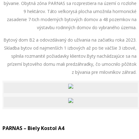
bývanie. Obytná zóna PARNAS sa rozprestiera na území o rozlohe
9 hektárov. Táto veľkorysá plocha umožnila hormonické
zasadenie 7-tich moderných bytových domov a 48 pozemkov na
výstavbu rodinných domov do vybraného územia.
Bytový dom B2 a odovzdávaný do užívania na začiatku roka 2023.
Skladba bytov od najmenších 1 izbových až po tie väčšie 3 izbové,
splnila rozmanité požiadavky klientov.Byty nachádzajúce sa na
prízemí bytového domu mali predzáhradky, čo umocnilo pôžitok
z bývania pre milovníkov záhrad.
PARNAS – Biely Kostol A4