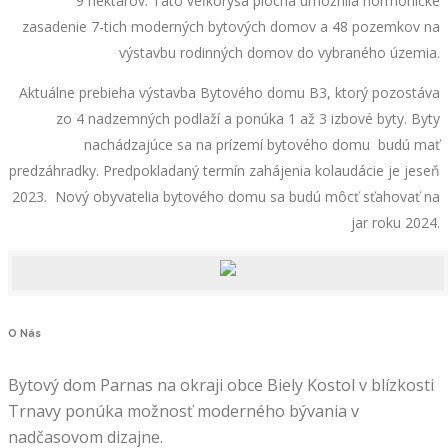
9 hektárov. Táto veľkorysá plocha umožnila hormonické
zasadenie 7-tich moderných bytových domov a 48 pozemkov na
výstavbu rodinných domov do vybraného územia.
Aktuálne prebieha výstavba Bytového domu B3, ktorý pozostáva
zo 4 nadzemných podlaží a ponúka 1 až 3 izbové byty. Byty
nachádzajúce sa na prízemí bytového domu budú mať
predzáhradky. Predpokladaný termín zahájenia kolaudácie je jeseň
2023. Nový obyvatelia bytového domu sa budú môcť sťahovať na
jar roku 2024.
O
Nás
Bytový dom Parnas na okraji obce Biely Kostol v blízkosti
Trnavy ponúka možnosť moderného bývania v
nadčasovom dizajne.