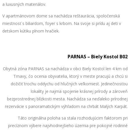
a luxusných materiálov.
V apartmánovom dome sa nachádza reštaurácia, spoločenská
miestnosť s biliardom, foyer s krbom. Na svoje si prídu aj deti v
detskom kútiku plnom hračiek.
PARNAS – Biely Kostol B02
Obytná zóna PARNAS sa nachádza v obci Biely Kostol len 4 km od
Trnavy, čo ocenia obyvatelia, ktorý v meste pracujú a chcú si
dožičiť trochu oddychu od hľučných veľkomiest. Jedinečnosťou
lokality je najmä spojenie krásnej prírody a zároveň
bezprostrednej blízkosti mesta. Nachádza sa neďaleko prírodnej
rezervácie s panoramatickým výhľadom na chrbát Malých Karpát.
Táto originálna poloha sa stala rozhodujúcim faktorom pri
precíznom výbere najvhodnejšieho územia pre pokojné rodinné