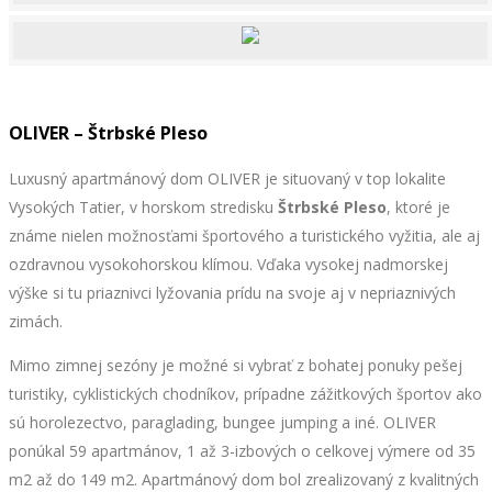
OLIVER – Štrbské Pleso
Luxusný apartmánový dom OLIVER je situovaný v top lokalite
Vysokých Tatier, v horskom stredisku
Štrbské Pleso
, ktoré je
známe nielen možnosťami športového a turistického vyžitia, ale aj
ozdravnou vysokohorskou klímou. Vďaka vysokej nadmorskej
výške si tu priaznivci lyžovania prídu na svoje aj v nepriaznivých
zimách.
Mimo zimnej sezóny je možné si vybrať z bohatej ponuky pešej
turistiky, cyklistických chodníkov, prípadne zážitkových športov ako
sú horolezectvo, paraglading, bungee jumping a iné. OLIVER
ponúkal 59 apartmánov, 1 až 3-izbových o celkovej výmere od 35
m2 až do 149 m2. Apartmánový dom bol zrealizovaný z kvalitných