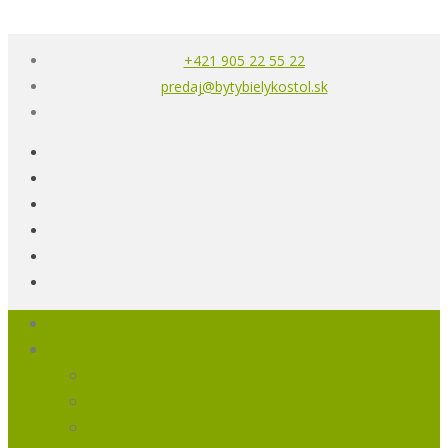
+421 905 22 55 22
predaj@bytybielykostol.sk
Domov
O Projekte
Lokalita
O developerovi
Partneri