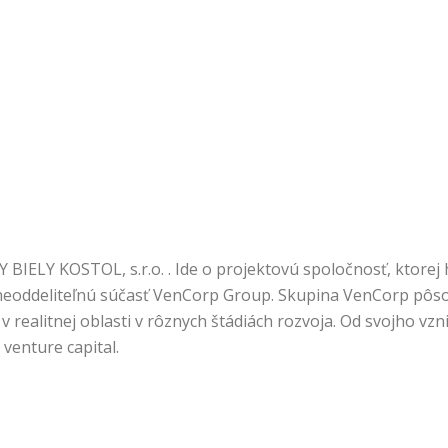
ELY KOSTOL, s.r.o. . Ide o projektovú spoločnosť, ktorej 
 neoddeliteľnú súčasť VenCorp Group. Skupina VenCorp pôsob
 v realitnej oblasti v rôznych štádiách rozvoja. Od svojho vz
venture capital.